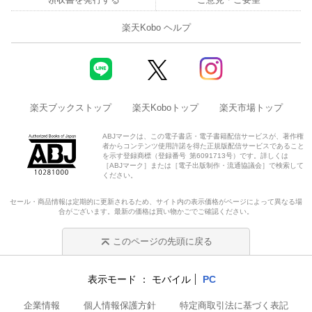
楽天Kobo ヘルプ
楽天ブックストップ
楽天Koboトップ
楽天市場トップ
ABJマークは、この電子書店・電子書籍配信サービスが、著作権
者からコンテンツ使用許諾を得た正規版配信サービスであること
を示す登録商標（登録番号 第6091713号）です。詳しくは
［ABJマーク］または［電子出版制作・流通協議会］で検索して
ください。
セール・商品情報は定期的に更新されるため、サイト内の表示価格がページによって異なる場
合がございます。最新の価格は買い物かごでご確認ください。
このページの先頭に戻る
表示モード
モバイル
PC
企業情報
個人情報保護方針
特定商取引法に基づく表記