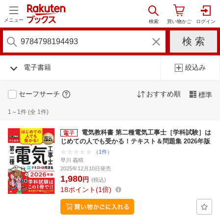
メニュー
電子書籍
絞込み
セーフサーチ
おすすめ順
標準
1～1件 (全 1件)
電気教科書 第二種電気工事士［学科試験］は
じめての人でも受かる！テキスト＆問題集 2026年版
（1件）
早川 義晴
2025年12月10日発売
1,980
円
(税込)
18
ポイント
1倍