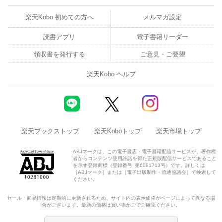
楽天Kobo 初めての方へ
メルマガ設定
読書アプリ
電子書籍リーダー
領収書を発行する
ご意見・ご要望
楽天Kobo ヘルプ
楽天ブックストップ
楽天Koboトップ
楽天市場トップ
ABJマークは、この電子書店・電子書籍配信サービスが、著作権
者からコンテンツ使用許諾を得た正規版配信サービスであること
を示す登録商標（登録番号 第6091713号）です。詳しくは
［ABJマーク］または［電子出版制作・流通協議会］で検索して
ください。
セール・商品情報は定期的に更新されるため、サイト内の表示価格がページによって異なる場
合がございます。最新の価格は買い物かごでご確認ください。