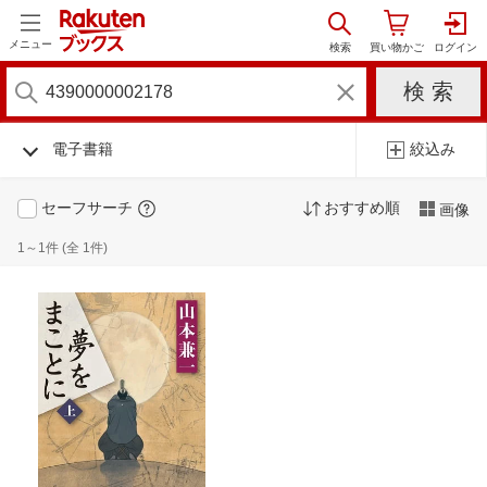
メニュー
電子書籍
絞込み
セーフサーチ
おすすめ順
画像
1～1件 (全 1件)