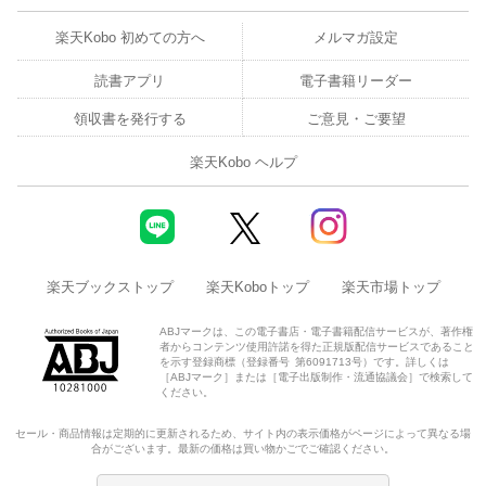
楽天Kobo 初めての方へ
メルマガ設定
読書アプリ
電子書籍リーダー
領収書を発行する
ご意見・ご要望
楽天Kobo ヘルプ
楽天ブックストップ
楽天Koboトップ
楽天市場トップ
ABJマークは、この電子書店・電子書籍配信サービスが、著作権
者からコンテンツ使用許諾を得た正規版配信サービスであること
を示す登録商標（登録番号 第6091713号）です。詳しくは
［ABJマーク］または［電子出版制作・流通協議会］で検索して
ください。
セール・商品情報は定期的に更新されるため、サイト内の表示価格がページによって異なる場
合がございます。最新の価格は買い物かごでご確認ください。