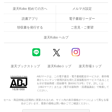
楽天Kobo 初めての方へ
メルマガ設定
読書アプリ
電子書籍リーダー
領収書を発行する
ご意見・ご要望
楽天Kobo ヘルプ
楽天ブックストップ
楽天Koboトップ
楽天市場トップ
ABJマークは、この電子書店・電子書籍配信サービスが、著作権
者からコンテンツ使用許諾を得た正規版配信サービスであること
を示す登録商標（登録番号 第6091713号）です。詳しくは
［ABJマーク］または［電子出版制作・流通協議会］で検索して
ください。
セール・商品情報は定期的に更新されるため、サイト内の表示価格がページによって異なる場
合がございます。最新の価格は買い物かごでご確認ください。