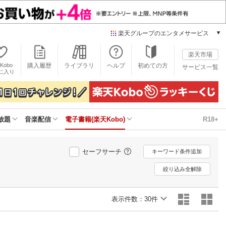
楽天グループのエンタメサービス
電子書籍
楽天市場
楽天Kobo
Kobo
購入履歴
ライブラリ
ヘルプ
初めての方
サービス一覧
本/ゲーム/CD/DVD
に入り
楽天ブックス
雑誌読み放題
楽天マガジン
放題
音楽配信
電子書籍(楽天Kobo)
R18+
音楽配信
楽天ミュージック
動画配信
セーフサーチ
キーワード条件追加
楽天TV
動画配信ガイド
絞り込み全解除
Rakuten PLAY
無料テレビ
表示件数：
30件
Rチャンネル
チケット