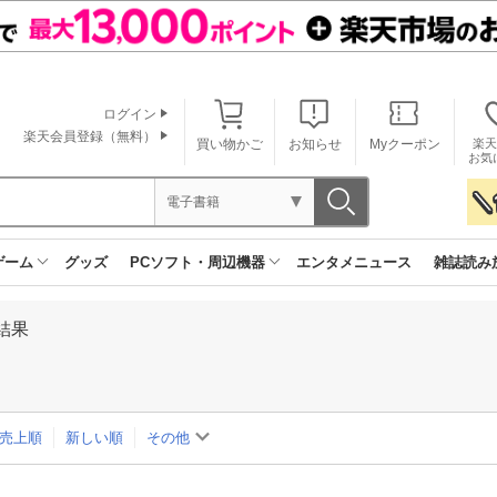
ログイン
楽天会員登録（無料）
買い物かご
お知らせ
Myクーポン
楽天
お気
電子書籍
ゲーム
グッズ
PCソフト・周辺機器
エンタメニュース
雑誌読み
結果
売上順
新しい順
その他