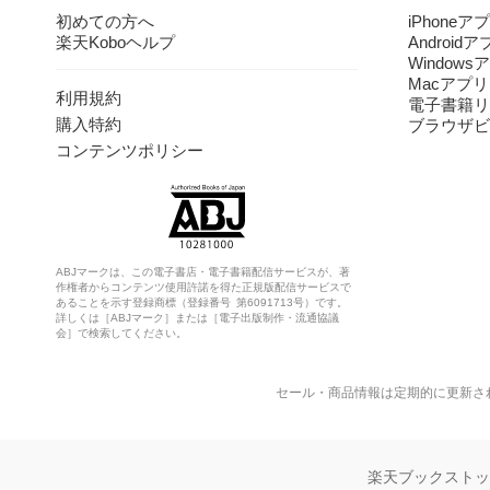
初めての方へ
iPhoneア
楽天Koboヘルプ
Android
Windows
Macアプリ
利用規約
電子書籍リ
購入特約
ブラウザビ
コンテンツポリシー
ABJマークは、この電子書店・電子書籍配信サービスが、著
作権者からコンテンツ使用許諾を得た正規版配信サービスで
あることを示す登録商標（登録番号 第6091713号）です。
詳しくは［ABJマーク］または［電子出版制作・流通協議
会］で検索してください。
セール・商品情報は定期的に更新さ
楽天ブックスト