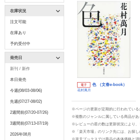
在庫状況
注文可能
在庫あり
予約受付中
発売日
新刊 / 新作
本日発売
色 （文春e-book）
電子
今週(08/03-08/06)
花村萬月
先週(07/27-08/02)
※ページの更新が定期的に行われている
2週間前(07/20-07/26)
※複数のジャンルに属している商品があ
3週間前(07/13-07/19)
※レビューの星の数は更新状況により、
※「楽天市場」のリンク先には、お探し
2026年08月
※楽天ブックスでは商品の本体価格と消