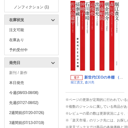
ノンフィクション (1)
在庫状況
注文可能
在庫あり
予約受付中
発売日
新刊 / 新作
新世代CEOの本棚 （文春e-book）
電子
本日発売
堀江貴文
,
森川亮
今週(08/03-08/08)
※ページの更新が定期的に行われている
先週(07/27-08/02)
※複数のジャンルに属している商品があ
2週間前(07/20-07/26)
※レビューの星の数は更新状況により、
※「楽天市場」のリンク先には、お探し
3週間前(07/13-07/19)
※楽天ブックスでは商品の本体価格と消