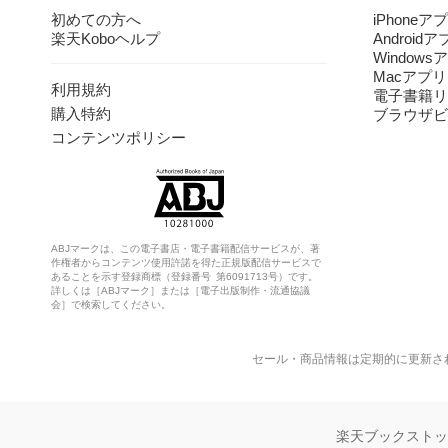
初めての方へ
iPhoneア
楽天Koboヘルプ
Android
Windows
Macアプリ
利用規約
電子書籍リ
購入特約
ブラウザビ
コンテンツポリシー
ABJマークは、この電子書店・電子書籍配信サービスが、著
作権者からコンテンツ使用許諾を得た正規版配信サービスで
あることを示す登録商標（登録番号 第6091713号）です。
詳しくは［ABJマーク］または［電子出版制作・流通協議
会］で検索してください。
セール・商品情報は定期的に更新さ
楽天ブックスト