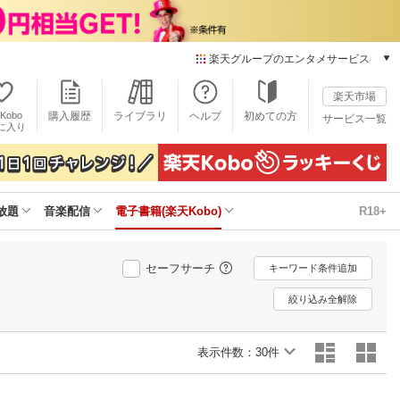
楽天グループのエンタメサービス
電子書籍
楽天市場
楽天Kobo
Kobo
購入履歴
ライブラリ
ヘルプ
初めての方
サービス一覧
本/ゲーム/CD/DVD
に入り
楽天ブックス
雑誌読み放題
楽天マガジン
放題
音楽配信
電子書籍(楽天Kobo)
R18+
音楽配信
楽天ミュージック
動画配信
セーフサーチ
キーワード条件追加
楽天TV
動画配信ガイド
絞り込み全解除
Rakuten PLAY
無料テレビ
表示件数：
30件
Rチャンネル
チケット