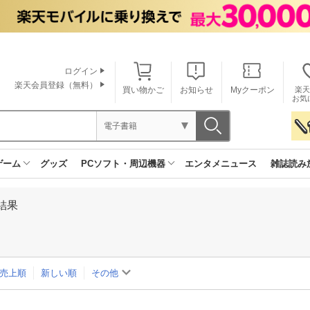
ログイン
楽天会員登録（無料）
買い物かご
お知らせ
Myクーポン
楽天
お気
電子書籍
ゲーム
グッズ
PCソフト・周辺機器
エンタメニュース
雑誌読み
結果
売上順
新しい順
その他