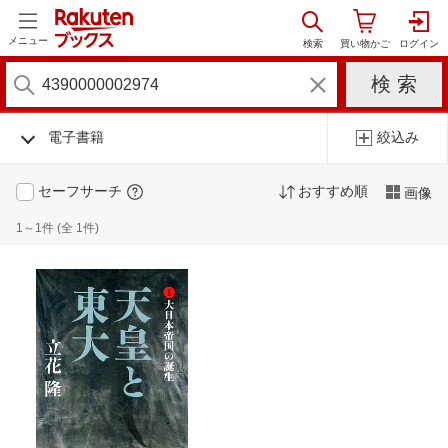
メニュー
電子書籍
絞込み
セーフサーチ
おすすめ順
画像
1～1件 (全 1件)