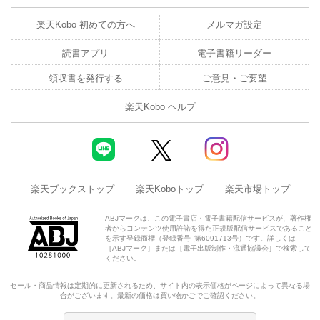
楽天Kobo 初めての方へ
メルマガ設定
読書アプリ
電子書籍リーダー
領収書を発行する
ご意見・ご要望
楽天Kobo ヘルプ
楽天ブックストップ
楽天Koboトップ
楽天市場トップ
ABJマークは、この電子書店・電子書籍配信サービスが、著作権
者からコンテンツ使用許諾を得た正規版配信サービスであること
を示す登録商標（登録番号 第6091713号）です。詳しくは
［ABJマーク］または［電子出版制作・流通協議会］で検索して
ください。
セール・商品情報は定期的に更新されるため、サイト内の表示価格がページによって異なる場
合がございます。最新の価格は買い物かごでご確認ください。