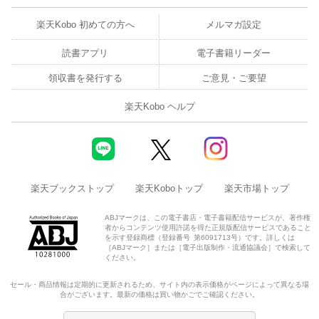
楽天Kobo 初めての方へ
メルマガ設定
読書アプリ
電子書籍リーダー
領収書を発行する
ご意見・ご要望
楽天Kobo ヘルプ
楽天ブックストップ
楽天Koboトップ
楽天市場トップ
ABJマークは、この電子書店・電子書籍配信サービスが、著作権
者からコンテンツ使用許諾を得た正規版配信サービスであること
を示す登録商標（登録番号 第6091713号）です。詳しくは
［ABJマーク］または［電子出版制作・流通協議会］で検索して
ください。
セール・商品情報は定期的に更新されるため、サイト内の表示価格がページによって異なる場
合がございます。最新の価格は買い物かごでご確認ください。