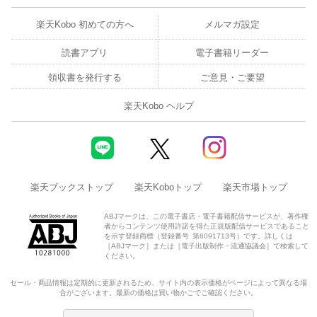
楽天Kobo 初めての方へ
メルマガ設定
読書アプリ
電子書籍リーダー
領収書を発行する
ご意見・ご要望
楽天Kobo ヘルプ
楽天ブックストップ
楽天Koboトップ
楽天市場トップ
ABJマークは、この電子書店・電子書籍配信サービスが、著作権
者からコンテンツ使用許諾を得た正規版配信サービスであること
を示す登録商標（登録番号 第6091713号）です。詳しくは
［ABJマーク］または［電子出版制作・流通協議会］で検索して
ください。
セール・商品情報は定期的に更新されるため、サイト内の表示価格がページによって異なる場
合がございます。最新の価格は買い物かごでご確認ください。