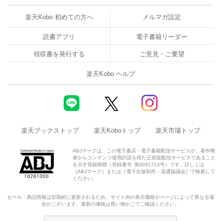
楽天Kobo 初めての方へ
メルマガ設定
読書アプリ
電子書籍リーダー
領収書を発行する
ご意見・ご要望
楽天Kobo ヘルプ
楽天ブックストップ
楽天Koboトップ
楽天市場トップ
ABJマークは、この電子書店・電子書籍配信サービスが、著作権
者からコンテンツ使用許諾を得た正規版配信サービスであること
を示す登録商標（登録番号 第6091713号）です。詳しくは
［ABJマーク］または［電子出版制作・流通協議会］で検索して
ください。
セール・商品情報は定期的に更新されるため、サイト内の表示価格がページによって異なる場
合がございます。最新の価格は買い物かごでご確認ください。