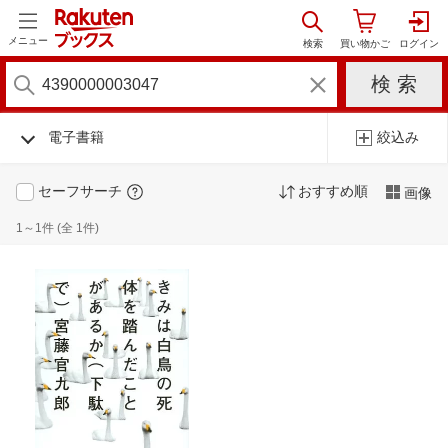
メニュー
電子書籍
絞込み
セーフサーチ
おすすめ順
画像
1～1件 (全 1件)