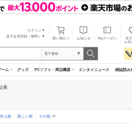
ログイン
楽天会員登録（無料）
買い物かご
お知らせ
Myクーポン
楽天
お気
電子書籍
ゲーム
グッズ
PCソフト・周辺機器
エンタメニュース
雑誌読み
結果
売上順
新しい順
その他