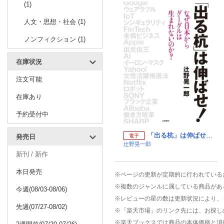
(1)
人文・思想・社会 (1)
ノンフィクション (1)
在庫状況
注文可能
在庫あり
予約受付中
「出る杭」は伸ばせ！ なぜ日本からグーグルは生まれないのか？ （文春e-book）
発売日
電子
辻野晃一郎
新刊 / 新作
本日発売
※ページの更新が定期的に行われている
※複数のジャンルに属している商品があ
今週(08/03-08/06)
※レビューの星の数は更新状況により、
先週(07/27-08/02)
※「楽天市場」のリンク先には、お探し
※楽天ブックスでは商品の本体価格と消