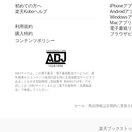
初めての方へ
iPhoneア
楽天Koboヘルプ
Android
Windows
Macアプリ
利用規約
電子書籍リ
購入特約
ブラウザビ
コンテンツポリシー
ABJマークは、この電子書店・電子書籍配信サービスが、著
作権者からコンテンツ使用許諾を得た正規版配信サービスで
あることを示す登録商標（登録番号 第6091713号）です。
詳しくは［ABJマーク］または［電子出版制作・流通協議
会］で検索してください。
セール・商品情報は定期的に更新さ
楽天ブックスト