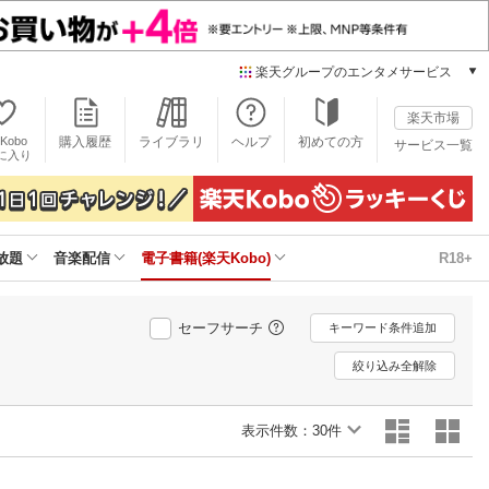
楽天グループのエンタメサービス
電子書籍
楽天市場
楽天Kobo
Kobo
購入履歴
ライブラリ
ヘルプ
初めての方
サービス一覧
本/ゲーム/CD/DVD
に入り
楽天ブックス
雑誌読み放題
楽天マガジン
放題
音楽配信
電子書籍(楽天Kobo)
R18+
音楽配信
楽天ミュージック
動画配信
セーフサーチ
キーワード条件追加
楽天TV
動画配信ガイド
絞り込み全解除
Rakuten PLAY
無料テレビ
表示件数：
30件
Rチャンネル
チケット