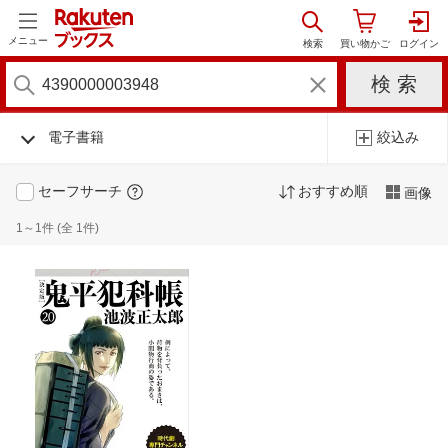
メニュー
電子書籍
絞込み
セーフサーチ
おすすめ順
画像
1～1件 (全 1件)