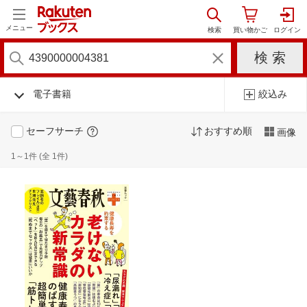
メニュー
電子書籍
絞込み
セーフサーチ
おすすめ順
画像
1～1件 (全 1件)