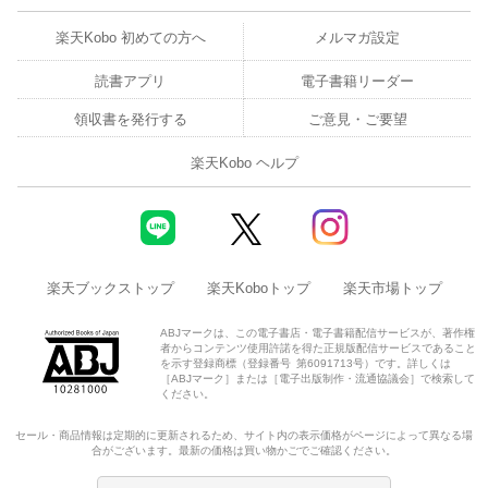
楽天Kobo 初めての方へ
メルマガ設定
読書アプリ
電子書籍リーダー
領収書を発行する
ご意見・ご要望
楽天Kobo ヘルプ
楽天ブックストップ
楽天Koboトップ
楽天市場トップ
ABJマークは、この電子書店・電子書籍配信サービスが、著作権
者からコンテンツ使用許諾を得た正規版配信サービスであること
を示す登録商標（登録番号 第6091713号）です。詳しくは
［ABJマーク］または［電子出版制作・流通協議会］で検索して
ください。
セール・商品情報は定期的に更新されるため、サイト内の表示価格がページによって異なる場
合がございます。最新の価格は買い物かごでご確認ください。