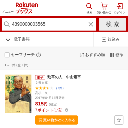
メニュー
電子書籍
絞込み
セーフサーチ
おすすめ順
標準
1～1件 (全 1件)
勁草の人 中山素平
文春文庫
（7件）
高杉 良
2017年04月14日発売
815
円
(税込)
7
ポイント
1倍