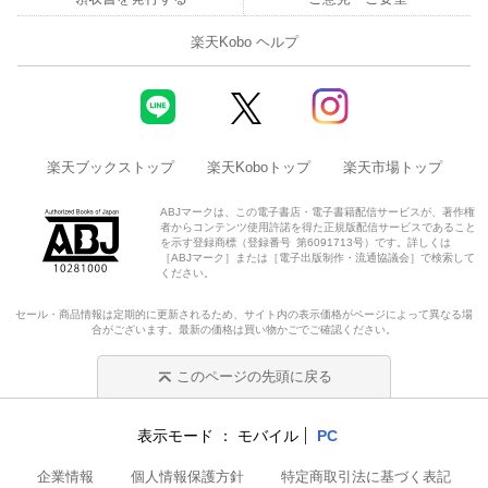
楽天Kobo ヘルプ
楽天ブックストップ
楽天Koboトップ
楽天市場トップ
ABJマークは、この電子書店・電子書籍配信サービスが、著作権
者からコンテンツ使用許諾を得た正規版配信サービスであること
を示す登録商標（登録番号 第6091713号）です。詳しくは
［ABJマーク］または［電子出版制作・流通協議会］で検索して
ください。
セール・商品情報は定期的に更新されるため、サイト内の表示価格がページによって異なる場
合がございます。最新の価格は買い物かごでご確認ください。
このページの先頭に戻る
表示モード
モバイル
PC
企業情報
個人情報保護方針
特定商取引法に基づく表記