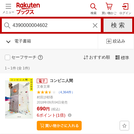
メニュー
電子書籍
絞込み
セーフサーチ
おすすめ順
標準
1～1件 (全 1件)
コンビニ人間
文春文庫
（4,364件）
村田沙耶香
2018年09月04日発売
690
円
(税込)
6
ポイント
1倍