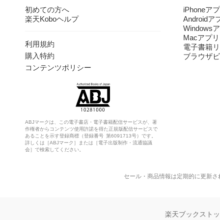
初めての方へ
iPhoneア
楽天Koboヘルプ
Android
Windows
Macアプリ
利用規約
電子書籍リ
購入特約
ブラウザビ
コンテンツポリシー
ABJマークは、この電子書店・電子書籍配信サービスが、著
作権者からコンテンツ使用許諾を得た正規版配信サービスで
あることを示す登録商標（登録番号 第6091713号）です。
詳しくは［ABJマーク］または［電子出版制作・流通協議
会］で検索してください。
セール・商品情報は定期的に更新さ
楽天ブックスト