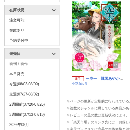
在庫状況
注文可能
在庫あり
予約受付中
発売日
新刊 / 新作
本日発売
ー空ー 戦国あやかし恋華【文春e-Books】 （文春e-Books）
電子
今週(08/03-08/09)
小花衣ゆり
先週(07/27-08/02)
※ページの更新が定期的に行われている
2週間前(07/20-07/26)
※複数のジャンルに属している商品があ
3週間前(07/13-07/19)
※レビューの星の数は更新状況により、
※「楽天市場」のリンク先には、お探し
2026年08月
※楽天ブックスでは商品の本体価格と消