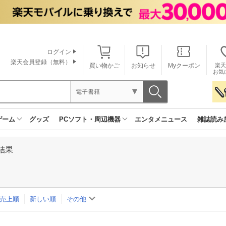
ログイン
楽天会員登録（無料）
買い物かご
お知らせ
Myクーポン
楽天
お気
電子書籍
ゲーム
グッズ
PCソフト・周辺機器
エンタメニュース
雑誌読み
結果
売上順
新しい順
その他