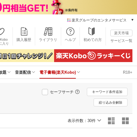
楽天グループのエンタメサービス
電子書籍
楽天市場
楽天Kobo
Kobo
購入履歴
ライブラリ
ヘルプ
初めての方
サービス一覧
本/ゲーム/CD/DVD
に入り
楽天ブックス
雑誌読み放題
楽天マガジン
放題
音楽配信
電子書籍(楽天Kobo)
R18+
音楽配信
楽天ミュージック
動画配信
セーフサーチ
キーワード条件追加
楽天TV
動画配信ガイド
絞り込み全解除
Rakuten PLAY
無料テレビ
表示件数：
30件
Rチャンネル
チケット