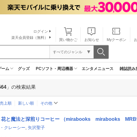
ログイン
楽天会員登録（無料）
買い物かご
お知らせ
Myクーポン
すべてのジャンル
ゲーム
グッズ
PCソフト・周辺機器
エンタメニュース
雑誌読み
564
」の検索結果
売上順
新しい順
その他
花と魔法と深煎りコーヒー （mirabooks mirabooks MRB
T・クレーシー
,
矢沢聖子