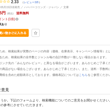
2.33
（
レビュー3件
）
6年05月15日頃発売 ／ ハーパーコリンズ・ジャパン ／ 文庫
85円
送料無料
(税込)
イント
1倍
庫あり
ため、検索結果が実際のページの内容（価格、在庫表示、キャンペーン情報等）と
るため、検索結果の全件数とジャンル毎の合計件数が一致しない場合があります。
リンク先の「みんなのレビュー」と異なる場合がございます。あらかじめご了承く
の商品がない場合もございます。あらかじめご了承ください。また、送料・手数料
費税を含めた総額表示としております。価格表記については
こちら
をご参照くださ
ご意見
ょうか。下記のフォームより、検索機能についてのご意見をお聞かせください
善の参考にさせていただきます。