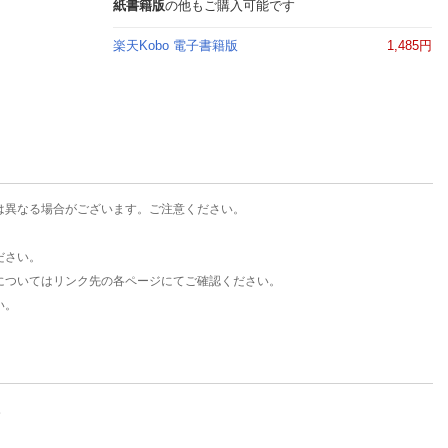
楽天チケット
紙書籍版
の他もご購入可能です
エンタメニュース
楽天Kobo 電子書籍版
1,485円
推し楽
は異なる場合がございます。ご注意ください。
ださい。
についてはリンク先の各ページにてご確認ください。
い。
。