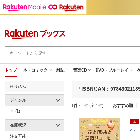
トップ
本・コミック
雑誌
音楽CD
DVD・ブルーレイ
絞り込み
「
ISBN/JAN：9784302118
ジャンル
1件～1件 (全 1件)
おすすめ順
本 (1)
本
在庫状況
A・
注文可能