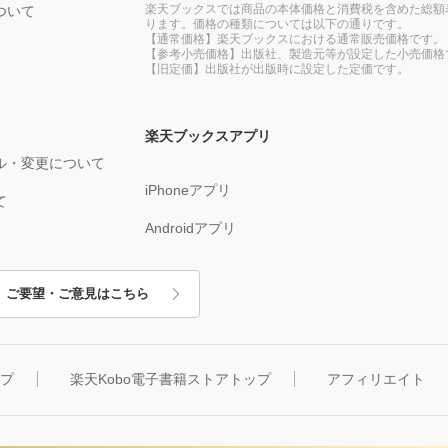
楽天ブックスでは商品の本体価格と消費税を含めた総額
ついて
ります。価格の種類については以下の通りです。
【通常価格】楽天ブックスにおける通常販売価格です。
【参考小売価格】出版社、製造元等が設定した小売価格
【旧定価】出版社が出版時に設定した定価です。
楽天ブックスアプリ
ル・変更について
iPhoneアプリ
て
Androidアプリ
ご要望・ご意見はこちら
ップ
楽天Kobo電子書籍ストアトップ
アフィリエイト