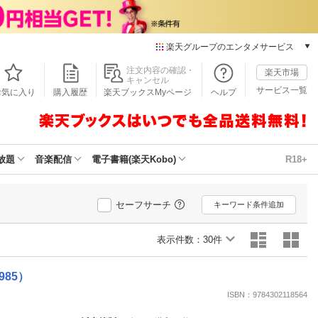
楽天グループのエンタメサービス
本/ゲーム/CD/DVD
注文内容の確認・
楽天市場
キャンセル
楽天ブックス
サービス一覧
お気に入り
購入履歴
楽天ブックスMyページ
ヘルプ
電子書籍
楽天Kobo
雑誌読み放題
楽天マガジン
放題
音楽配信
電子書籍(楽天Kobo)
R18+
音楽配信
楽天ミュージック
動画配信
セーフサーチ
キーワード条件追加
楽天TV
動画配信ガイド
表示件数：
30件
Rakuten PLAY
無料テレビ
985）
Rチャンネル
ISBN：9784302118564
チケット