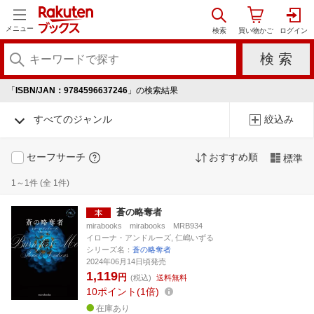
メニュー
「
ISBN/JAN：9784596637246
」の検索結果
すべてのジャンル
絞込み
セーフサーチ
おすすめ順
標準
1～1件 (全 1件)
蒼の略奪者
mirabooks mirabooks MRB934
イローナ・アンドルーズ, 仁嶋いずる
シリーズ名：
蒼の略奪者
2024年06月14日頃発売
1,119
円
(税込)
送料無料
10
ポイント
1倍
在庫あり