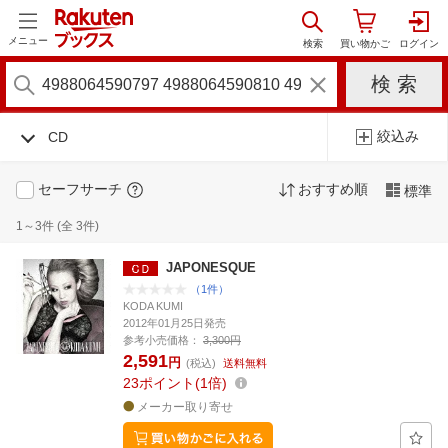
メニュー
絞込み
CD
セーフサーチ
おすすめ順
標準
1～3件 (全 3件)
JAPONESQUE
（1件）
KODA KUMI
2012年01月25日発売
参考小売価格：
3,300円
2,591
円
(税込)
送料無料
23
ポイント
1倍
メーカー取り寄せ