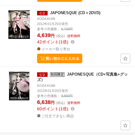
JAPONESQUE (CD＋2DVD)
KODA KUMI
2012年01月25日発売
参考小売価格：
5,720円
4,639
円
(税込)
送料無料
42
ポイント
1倍
メーカー取り寄せ
JAPONESQUE（CD+写真集+グッ
初回限定
ズ）
KODA KUMI
2012年01月25日発売
参考小売価格：
8,800円
6,638
円
(税込)
送料無料
60
ポイント
1倍
ご注文できない商品