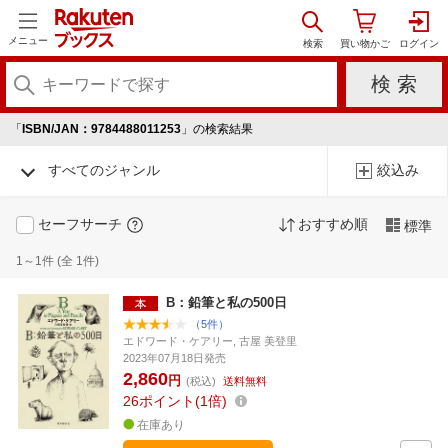
メニュー
「
ISBN/JAN：9784488011253
」の検索結果
すべてのジャンル
絞込み
セーフサーチ
おすすめ順
標準
1～1件 (全 1件)
B：鉛筆と私の500日
（5件）
エドワード・ケアリー, 古屋 美登里
2023年07月18日発売
2,860
円
(税込)
送料無料
26
ポイント
1倍
在庫あり