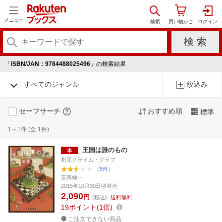
メニュー
「
ISBN/JAN：9784488025496
」の検索結果
すべてのジャンル
絞込み
セーフサーチ
おすすめ順
標準
1～1件 (全 1件)
王国は誰のもの
創元クライム・クラブ
（5件）
安萬純一
2015年10月30日頃発売
2,090
円
(税込)
送料無料
19
ポイント
1倍
ご注文できない商品