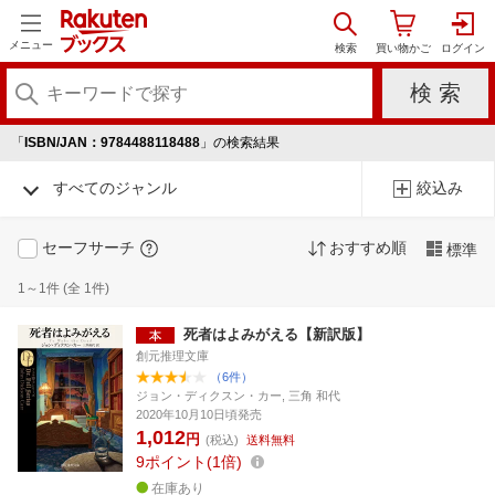
メニュー
「
ISBN/JAN：9784488118488
」の検索結果
すべてのジャンル
絞込み
セーフサーチ
おすすめ順
標準
1～1件 (全 1件)
死者はよみがえる【新訳版】
創元推理文庫
（6件）
ジョン・ディクスン・カー, 三角 和代
2020年10月10日頃発売
1,012
円
(税込)
送料無料
9
ポイント
1倍
在庫あり