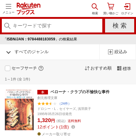
メニュー
「
ISBN/JAN：9784488183059
」の検索結果
すべてのジャンル
絞込み
セーフサーチ
おすすめ順
標準
1～1件 (全 1件)
ベローナ・クラブの不愉快な事件
創元推理文庫
（24件）
ドロシー・L．セイヤーズ, 浅羽莢子
1995年05月26日頃発売
1,320
円
(税込)
送料無料
12
ポイント
1倍
メーカー取り寄せ