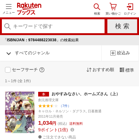
メニュー
「
ISBN/JAN：9784488223038
」の検索結果
すべてのジャンル
絞込み
セーフサーチ
おすすめ順
標準
1～1件 (全 1件)
おやすみなさい、ホームズさん（上）
創元推理文庫
（7件）
キャロル・ネルソン・ダグラス, 日暮雅通
2011年11月発売
1,034
円
(税込)
送料無料
9
ポイント
1倍
ご注文できない商品