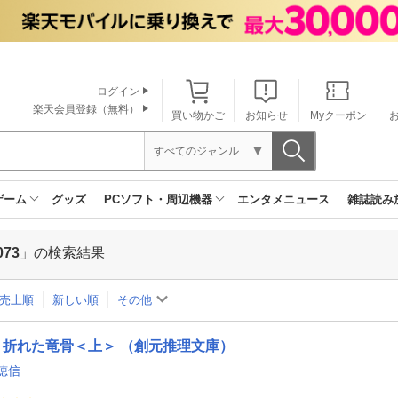
ログイン
楽天会員登録（無料）
買い物かご
お知らせ
Myクーポン
すべてのジャンル
ゲーム
グッズ
PCソフト・周辺機器
エンタメニュース
雑誌読み
073
」の検索結果
売上順
新しい順
その他
折れた竜骨＜上＞ （創元推理文庫）
穂信