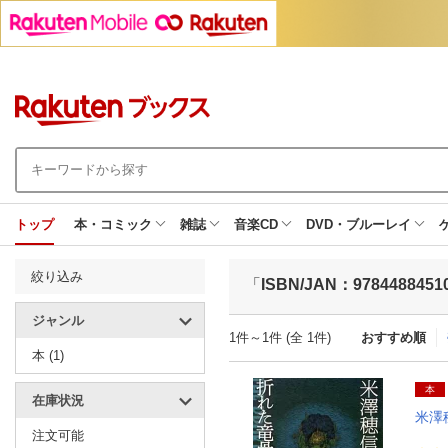
トップ
本・コミック
雑誌
音楽CD
DVD・ブルーレイ
絞り込み
「
ISBN/JAN：9784488451
ジャンル
1件～1件 (全 1件)
おすすめ順
本 (1)
本
在庫状況
米澤
注文可能