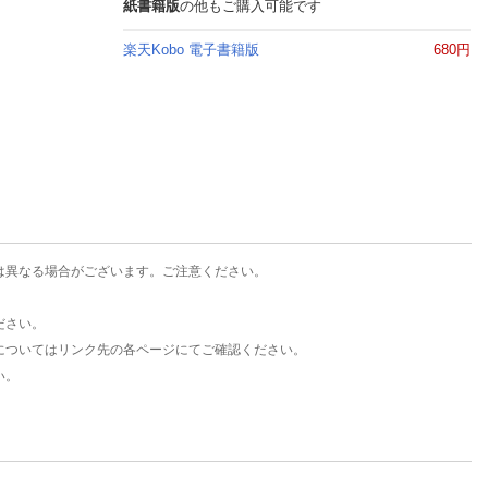
楽天チケット
紙書籍版
の他もご購入可能です
エンタメニュース
楽天Kobo 電子書籍版
680円
推し楽
は異なる場合がございます。ご注意ください。
ださい。
についてはリンク先の各ページにてご確認ください。
い。