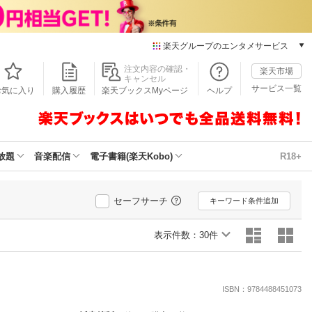
楽天グループのエンタメサービス
本/ゲーム/CD/DVD
注文内容の確認・
楽天市場
キャンセル
楽天ブックス
サービス一覧
お気に入り
購入履歴
楽天ブックスMyページ
ヘルプ
電子書籍
楽天Kobo
雑誌読み放題
楽天マガジン
放題
音楽配信
電子書籍(楽天Kobo)
R18+
音楽配信
楽天ミュージック
動画配信
セーフサーチ
キーワード条件追加
楽天TV
動画配信ガイド
表示件数：
30件
Rakuten PLAY
無料テレビ
Rチャンネル
ISBN：9784488451073
チケット