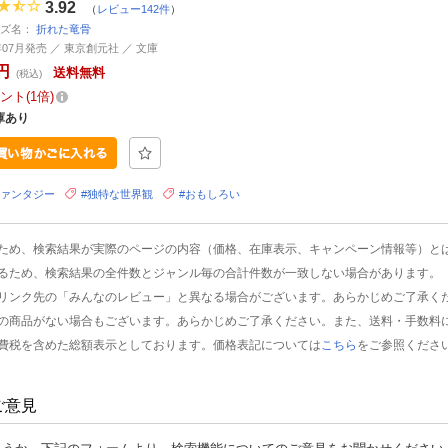
3.92
（
レビュー142件
）
ーズ名：
折れた竜骨
3年07月発売 ／ 東京創元社 ／ 文庫
円
送料無料
(税込)
ント
1倍
庫あり
ファンタジー
#独特な世界観
#おもしろい
ため、検索結果が実際のページの内容（価格、在庫表示、キャンペーン情報等）と
るため、検索結果の全件数とジャンル毎の合計件数が一致しない場合があります。
リンク先の「みんなのレビュー」と異なる場合がございます。あらかじめご了承く
の商品がない場合もございます。あらかじめご了承ください。また、送料・手数料
費税を含めた総額表示としております。価格表記については
こちら
をご参照くださ
ご意見