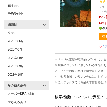
在庫あり
シリ
201
予約受付中
682
6
ポイ
発売日
在
発売月
2026年06月
#
2026年07月
2026年08月
※ページの更新が定期的に行われている
※複数のジャンルに属している商品があ
2026年09月
※レビューの星の数は更新状況により、
2026年10月
※「楽天市場」のリンク先には、お探し
※楽天ブックスでは商品の本体価格と消
その他の条件
スーパーDEAL対象
検索機能についてのご要望・
立ち読みあり