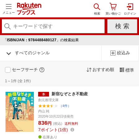
メニュー
「
ISBN/JAN：9784488480127
」の検索結果
すべてのジャンル
絞込み
セーフサーチ
おすすめ順
標準
1～1件 (全 1件)
新宿なぞとき不動産
創元推理文庫
（4件）
内山 純
2020年10月22日頃発売
836
円
(税込)
送料無料
7
ポイント
1倍
在庫あり