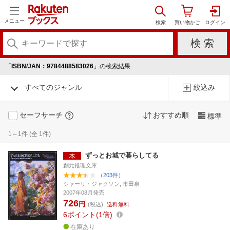
メニュー
「
ISBN/JAN：9784488583026
」の検索結果
すべてのジャンル
絞込み
セーフサーチ
おすすめ順
標準
1～1件 (全 1件)
ずっとお城で暮らしてる
創元推理文庫
（203件）
シャーリ・ジャクソン, 市田泉
2007年08月発売
726
円
(税込)
送料無料
6
ポイント
1倍
在庫あり