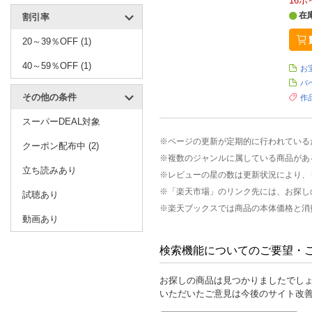
16
ポ
在
割引率
20～39％OFF (1)
40～59％OFF (1)
お
パ
その他の条件
作
スーパーDEAL対象
※ページの更新が定期的に行われている
クーポン配布中 (2)
※複数のジャンルに属している商品があ
立ち読みあり
※レビューの星の数は更新状況により、
※「楽天市場」のリンク先には、お探し
試聴あり
※楽天ブックスでは商品の本体価格と消
動画あり
検索機能についてのご要望・
お探しの商品は見つかりましたでし
いただいたご意見は今後のサイト改