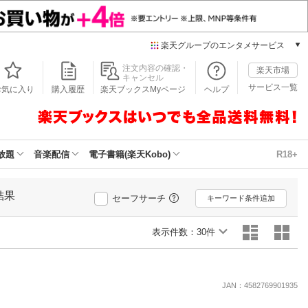
楽天グループのエンタメサービス
本/ゲーム/CD/DVD
注文内容の確認・
楽天市場
キャンセル
楽天ブックス
サービス一覧
お気に入り
購入履歴
楽天ブックスMyページ
ヘルプ
電子書籍
楽天Kobo
雑誌読み放題
楽天マガジン
放題
音楽配信
電子書籍(楽天Kobo)
R18+
音楽配信
楽天ミュージック
結果
動画配信
セーフサーチ
キーワード条件追加
楽天TV
動画配信ガイド
表示件数：
30件
Rakuten PLAY
無料テレビ
Rチャンネル
JAN：4582769901935
チケット