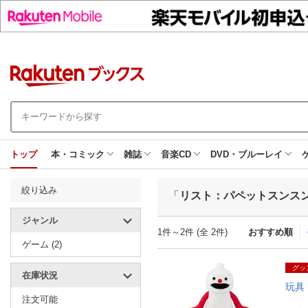
トップ
本・コミック
雑誌
音楽CD
DVD・ブルーレイ
絞り込み
「
リスト：パペットスンスン_
ジャンル
1件～2件 (全 2件)
おすすめ順
ゲーム (2)
グッ
在庫状況
玩具
注文可能