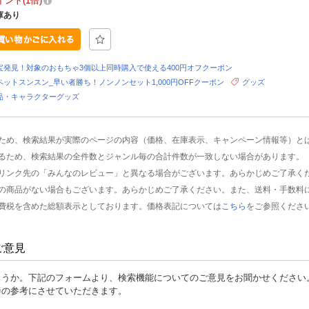
イント
1倍
庫あり
宝発見！対象のおもちゃ3個以上同時購入で使える400円オフクーポン
ペットスンスン_早い者勝ち！ノンノンセット1,000円OFFクーポン
グッズ
品・キャラクターグッズ
ため、検索結果が実際のページの内容（価格、在庫表示、キャンペーン情報等）と
るため、検索結果の全件数とジャンル毎の合計件数が一致しない場合があります。
リンク先の「みんなのレビュー」と異なる場合がございます。あらかじめご了承く
の商品がない場合もございます。あらかじめご了承ください。また、送料・手数料
費税を含めた総額表示としております。価格表記については
こちら
をご参照くださ
ご意見
ょうか。下記のフォームより、検索機能についてのご意見をお聞かせください
善の参考にさせていただきます。