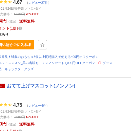
4.67
（
レビュー27件
）
6年01月24日頃発売 ／ バンダイ
売価格：
4,620円
28%OFF
94円
送料無料
(税込)
イント
1倍
庫あり
宝発見！対象のおもちゃ3個以上同時購入で使える400円オフクーポン
ペットスンスン_早い者勝ち！ノンノンセット1,000円OFFクーポン
グッズ
品・キャラクターグッズ
おてて上げマスコット(ノンノン)
ズ
4.75
（
レビュー4件
）
6年01月24日頃発売 ／ バンダイ
売価格：
3,080円
42%OFF
60円
送料無料
(税込)