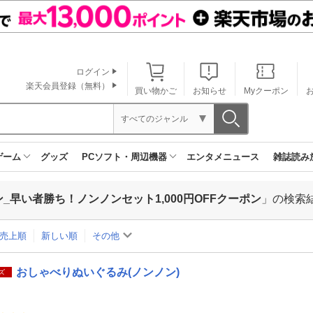
ログイン
楽天会員登録（無料）
買い物かご
お知らせ
Myクーポン
すべてのジャンル
ゲーム
グッズ
PCソフト・周辺機器
エンタメニュース
雑誌読み
早い者勝ち！ノンノンセット1,000円OFFクーポン
」の検索
売上順
新しい順
その他
おしゃべりぬいぐるみ(ノンノン)
ズ