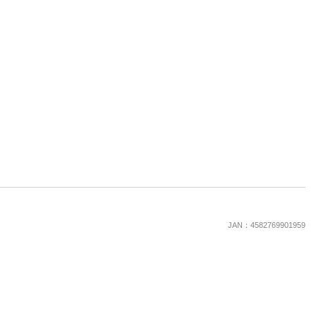
楽天チケット
エンタメニュース
推し楽
JAN：4582769901959