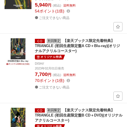
5,940
円
(税込)
送料無料
54
ポイント
1倍
ご注文できない商品
【楽天ブックス限定先着特典】
初回限定
TRIANGLE (初回生産限定盤A CD＋Blu-ray)(オリジ
ナルアクリルコースター)
オリジナル特典
DISH//
2023年02月01日発売
7,700
円
(税込)
送料無料
70
ポイント
1倍
ご注文できない商品
【楽天ブックス限定先着特典】
初回限定
TRIANGLE (初回生産限定盤B CD＋DVD)(オリジナル
アクリルコースター)
オリジナル特典