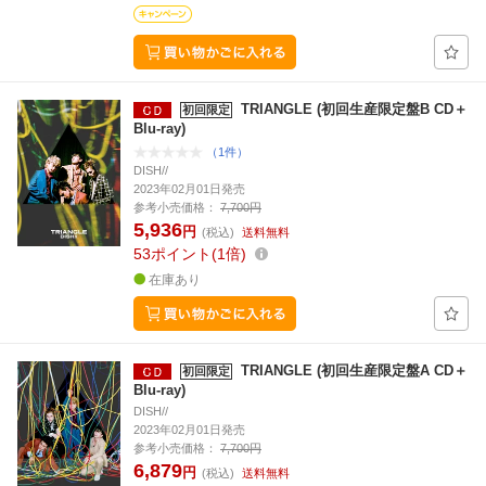
TRIANGLE (初回生産限定盤B CD＋
初回限定
Blu-ray)
（1件）
DISH//
2023年02月01日発売
参考小売価格：
7,700円
5,936
円
(税込)
送料無料
53
ポイント
1倍
在庫あり
TRIANGLE (初回生産限定盤A CD＋
初回限定
Blu-ray)
DISH//
2023年02月01日発売
参考小売価格：
7,700円
6,879
円
(税込)
送料無料