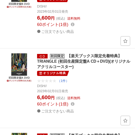
DISH//
2023年02月01日発売
6,600
円
(税込)
送料無料
60
ポイント
1倍
ご注文できない商品
【楽天ブックス限定先着特典】
初回限定
TRIANGLE (初回生産限定盤A CD＋DVD)(オリジナル
アクリルコースター)
オリジナル特典
（1件）
DISH//
2023年02月01日発売
6,600
円
(税込)
送料無料
60
ポイント
1倍
ご注文できない商品