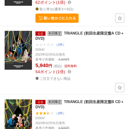
62
ポイント
1倍
取り寄せ(通常3〜9日)
TRIANGLE (初回生産限定盤A CD＋
初回限定
DVD)
（2件）
DISH//
2023年02月01日発売
参考小売価格：
6,600円
5,940
円
(税込)
送料無料
54
ポイント
1倍
ご注文できない商品
TRIANGLE (初回生産限定盤B CD＋
初回限定
DVD)
（3件）
DISH//
2023年02月01日発売
参考小売価格：
6,600円