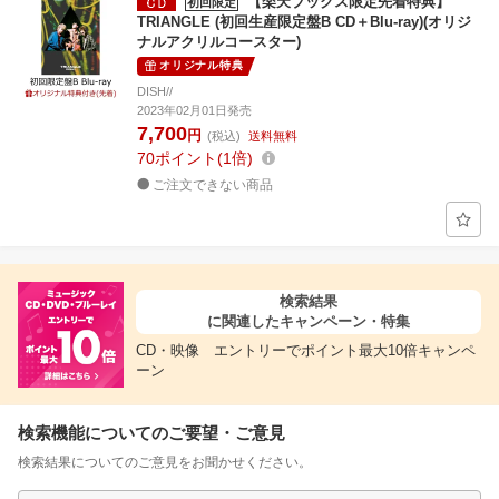
【楽天ブックス限定先着特典】
初回限定
TRIANGLE (初回生産限定盤B CD＋Blu-ray)(オリジ
ナルアクリルコースター)
オリジナル特典
DISH//
2023年02月01日発売
7,700
円
(税込)
送料無料
70
ポイント
1倍
ご注文できない商品
検索結果
に関連したキャンペーン・特集
CD・映像 エントリーでポイント最大10倍キャンペ
ーン
検索機能についてのご要望・ご意見
検索結果についてのご意見をお聞かせください。