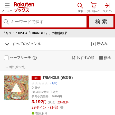
メニュー
「
リスト：DISH//『TRIANGLE』
」の検索結果
すべてのジャンル
絞込み
セーフサーチ
おすすめ順
標準
1～9件 (全 9件)
TRIANGLE (通常盤)
（1件）
DISH//
2023年02月01日発売
参考小売価格：
3,300円
3,192
円
(税込)
送料無料
29
ポイント
1倍
在庫あり