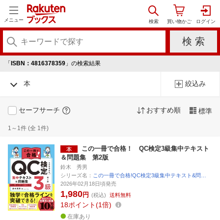
メニュー
「
ISBN：4816378359
」の検索結果
本
絞込み
セーフサーチ
おすすめ順
標準
1～1件 (全 1件)
この一冊で合格！ QC検定3級集中テキスト
＆問題集 第2版
鈴木 秀男
シリーズ名：
この一冊で合格!QC検定3級集中テキスト&問…
2026年02月18日頃発売
1,980
円
(税込)
送料無料
18
ポイント
1倍
在庫あり