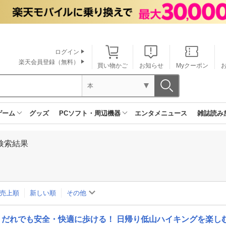
ログイン
楽天会員登録（無料）
買い物かご
お知らせ
Myクーポン
本
ゲーム
グッズ
PCソフト・周辺機器
エンタメニュース
雑誌読み
検索結果
売上順
新しい順
その他
だれでも安全・快適に歩ける！ 日帰り低山ハイキングを楽し