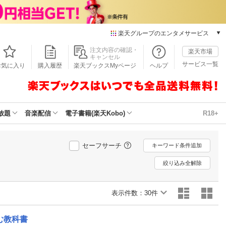
楽天グループのエンタメサービス
本/ゲーム/CD/DVD
注文内容の確認・
楽天市場
キャンセル
楽天ブックス
サービス一覧
お気に入り
購入履歴
楽天ブックスMyページ
ヘルプ
電子書籍
楽天Kobo
雑誌読み放題
楽天マガジン
放題
音楽配信
電子書籍(楽天Kobo)
R18+
音楽配信
楽天ミュージック
動画配信
セーフサーチ
キーワード条件追加
楽天TV
絞り込み全解除
動画配信ガイド
Rakuten PLAY
表示件数：
無料テレビ
30件
Rチャンネル
チケット
む教科書