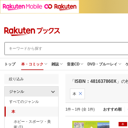
トップ
本・コミック
雑誌
音楽CD
DVD・ブルーレイ
絞り込み
「
ISBN：481637860X
」の
ジャンル
本
すべてのジャンル
1件～1件 (全 1件)
おすすめ順
本
ホビー・スポーツ・美
本
術 (1)