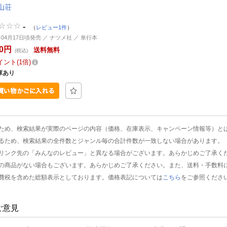
山荘
-
（
レビュー1件
）
6年04月17日頃発売 ／ ナツメ社 ／ 単行本
70円
送料無料
(税込)
イント
1倍
庫あり
ため、検索結果が実際のページの内容（価格、在庫表示、キャンペーン情報等）と
るため、検索結果の全件数とジャンル毎の合計件数が一致しない場合があります。
リンク先の「みんなのレビュー」と異なる場合がございます。あらかじめご了承く
の商品がない場合もございます。あらかじめご了承ください。また、送料・手数料
費税を含めた総額表示としております。価格表記については
こちら
をご参照くださ
ご意見