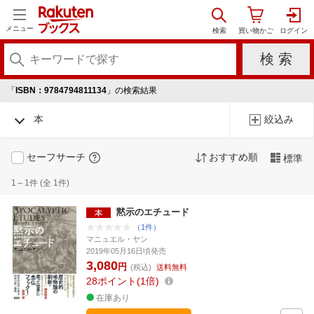
メニュー
「
ISBN：9784794811134
」の検索結果
本
絞込み
セーフサーチ
おすすめ順
標準
1～1件 (全 1件)
黙示のエチュード
（1件）
マニュエル・ヤン
2019年05月16日頃発売
3,080
円
(税込)
送料無料
28
ポイント
1倍
在庫あり