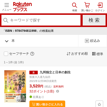
メニュー
「
ISBN：9784794811998
」の検索結果
本
絞込み
セーフサーチ
おすすめ順
標準
1～1件 (全 1件)
九州独立と日本の創生
筑後川入道九仙坊
2021年12月08日頃発売
3,520
円
(税込)
送料無料
32
ポイント
1倍
在庫あり