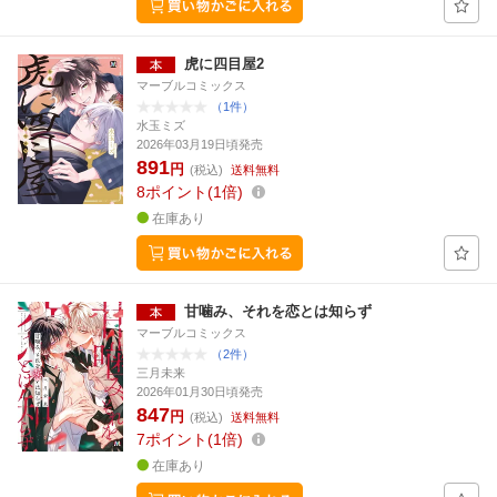
虎に四目屋2
マーブルコミックス
（1件）
水玉ミズ
2026年03月19日頃発売
891
円
(税込)
送料無料
8
ポイント
1倍
在庫あり
甘噛み、それを恋とは知らず
マーブルコミックス
（2件）
三月未来
2026年01月30日頃発売
847
円
(税込)
送料無料
7
ポイント
1倍
在庫あり