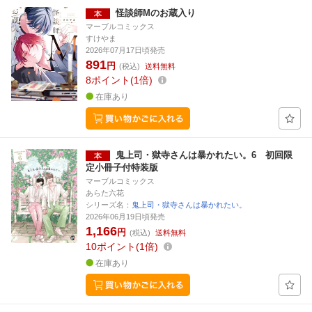
怪談師Mのお蔵入り
マーブルコミックス
すけやま
2026年07月17日頃発売
891
円
(税込)
送料無料
8
ポイント
1倍
在庫あり
鬼上司・獄寺さんは暴かれたい。6 初回限
定小冊子付特装版
マーブルコミックス
あらた六花
シリーズ名：
鬼上司・獄寺さんは暴かれたい。
2026年06月19日頃発売
1,166
円
(税込)
送料無料
10
ポイント
1倍
在庫あり