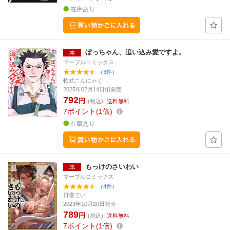
在庫あり
ぼっちゃん、追い込み愛ですよ。
マーブルコミックス
（3件）
軟式こんにゃく
2025年02月14日頃発売
792
円
(税込)
送料無料
7
ポイント
1倍
在庫あり
もっけのさいわい
マーブルコミックス
（4件）
日塔てい
2023年10月20日発売
789
円
(税込)
送料無料
7
ポイント
1倍