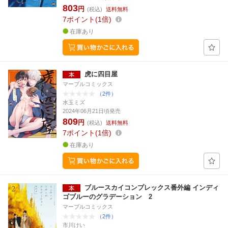
803
円
(税込)
送料無料
7
ポイント
1倍
在庫あり
虎に四目屋
マーブルコミックス
（2件）
水玉ミズ
2024年06月21日頃発売
809
円
(税込)
送料無料
7
ポイント
1倍
在庫あり
ブルースカイコンプレックス番外編 インディ
ゴブルーのグラデーション 2
マーブルコミックス
（2件）
市川けい