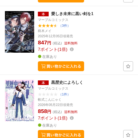
愛しき未来に黒い剣を1
マーブルコミックス
（3件）
柊木メイ
2025年12月05日頃発売
847
円
(税込)
送料無料
7
ポイント
1倍
在庫あり
黒歴史によろしく
マーブルコミックス
（1件）
軟式こんにゃく
2026年05月22日頃発売
858
円
(税込)
送料無料
7
ポイント
1倍
在庫あり