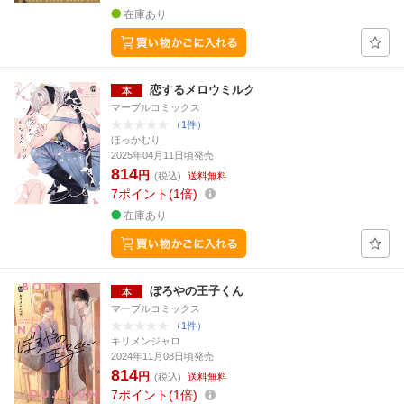
在庫あり
恋するメロウミルク
マーブルコミックス
（1件）
ほっかむり
2025年04月11日頃発売
814
円
(税込)
送料無料
7
ポイント
1倍
在庫あり
ぼろやの王子くん
マーブルコミックス
（1件）
キリメンジャロ
2024年11月08日頃発売
814
円
(税込)
送料無料
7
ポイント
1倍