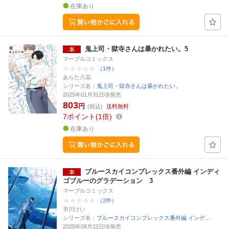
在庫あり
鬼上司・獄寺さんは暴かれたい。5
マーブルコミックス
（1件）
あらた六花
シリーズ名：
鬼上司・獄寺さんは暴かれたい。
2025年01月31日頃発売
803
円
(税込)
送料無料
7
ポイント
1倍
在庫あり
ブルースカイコンプレックス番外編 インディ
ゴブルーのグラデーション 3
マーブルコミックス
（2件）
市川けい
シリーズ名：
ブルースカイコンプレックス番外編 インデ…
2025年08月22日頃発売