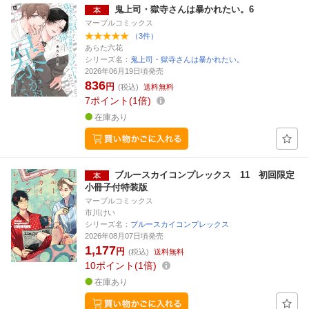
鬼上司・獄寺さんは暴かれたい。6
マーブルコミックス
（3件）
あらた六花
シリーズ名：
鬼上司・獄寺さんは暴かれたい。
2026年06月19日頃発売
836
円
(税込)
送料無料
7
ポイント
1倍
在庫あり
ブルースカイコンプレックス 11 初回限定
小冊子付特装版
マーブルコミックス
市川けい
シリーズ名：
ブルースカイコンプレックス
2026年08月07日頃発売
1,177
円
(税込)
送料無料
10
ポイント
1倍
在庫あり