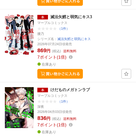
滅法矢鱈と弱気にキス3
マーブルコミックス
（1件）
腰乃
シリーズ名：
滅法矢鱈と弱気にキス
2026年07月24日頃発売
869
円
(税込)
送料無料
7
ポイント
1倍
在庫あり
けだものメガトンラブ
マーブルコミックス
（1件）
深夜
2026年04月03日頃発売
836
円
(税込)
送料無料
7
ポイント
1倍
在庫あり