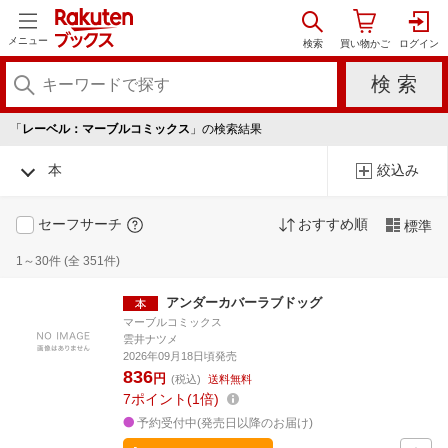
メニュー
「
レーベル：マーブルコミックス
」の検索結果
本
絞込み
セーフサーチ
おすすめ順
標準
1～30件 (全 351件)
アンダーカバーラブドッグ
マーブルコミックス
雲井ナツメ
2026年09月18日頃発売
836
円
(税込)
送料無料
7
ポイント
1倍
予約受付中(発売日以降のお届け)