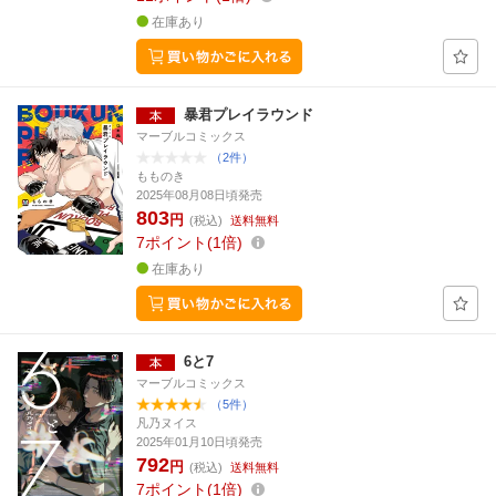
在庫あり
暴君プレイラウンド
マーブルコミックス
（2件）
もものき
2025年08月08日頃発売
803
円
(税込)
送料無料
7
ポイント
1倍
在庫あり
6と7
マーブルコミックス
（5件）
凡乃ヌイス
2025年01月10日頃発売
792
円
(税込)
送料無料
7
ポイント
1倍