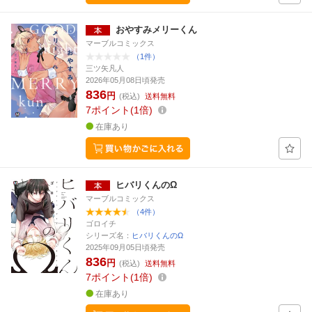
おやすみメリーくん
マーブルコミックス
（1件）
三ツ矢凡人
2026年05月08日頃発売
836
円
(税込)
送料無料
7
ポイント
1倍
在庫あり
ヒバリくんのΩ
マーブルコミックス
（4件）
ゴロイチ
シリーズ名：
ヒバリくんのΩ
2025年09月05日頃発売
836
円
(税込)
送料無料
7
ポイント
1倍
在庫あり