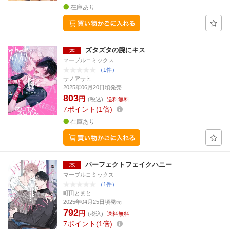
在庫あり
ズタズタの腕にキス
マーブルコミックス
（1件）
サノアサヒ
2025年06月20日頃発売
803
円
(税込)
送料無料
7
ポイント
1倍
在庫あり
パーフェクトフェイクハニー
マーブルコミックス
（1件）
町田とまと
2025年04月25日頃発売
792
円
(税込)
送料無料
7
ポイント
1倍