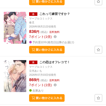
これって練習ですか？
マーブルコミックス
春児
2026年08月21日頃発売
836
円
(税込)
送料無料
7
ポイント
1倍
予約受付中(発売日以降のお届け)
この恋はオフレコで！
マーブルコミックス
立河あいも
2026年07月03日頃発売
869
円
(税込)
送料無料
7
ポイント
1倍
在庫あり