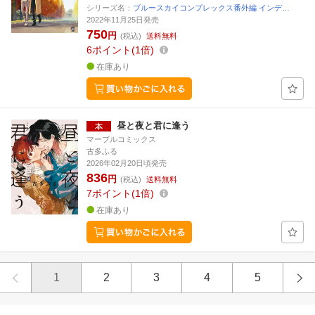
シリーズ名：
ブルースカイコンプレックス番外編 インデ…
2022年11月25日発売
750
円
(税込)
送料無料
6
ポイント
1倍
在庫あり
昼と夜と君に逢う
マーブルコミックス
古多ふる
2026年02月20日頃発売
836
円
(税込)
送料無料
7
ポイント
1倍
在庫あり
1
2
3
4
5