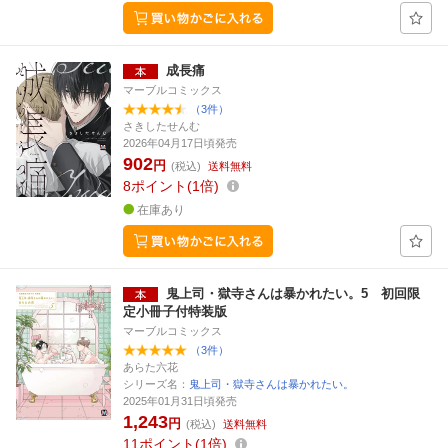
成長痛
マーブルコミックス
（3件）
さきしたせんむ
2026年04月17日頃発売
902
円
(税込)
送料無料
8
ポイント
1倍
在庫あり
鬼上司・獄寺さんは暴かれたい。5 初回限
定小冊子付特装版
マーブルコミックス
（3件）
あらた六花
シリーズ名：
鬼上司・獄寺さんは暴かれたい。
2025年01月31日頃発売
1,243
円
(税込)
送料無料
11
ポイント
1倍