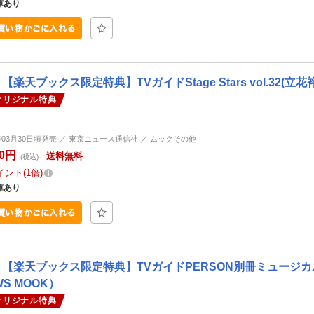
庫あり
【楽天ブックス限定特典】TVガイドStage Stars vol.32(
オリジナル特典
6年03月30日頃発売 ／ 東京ニュース通信社 ／ ムックその他
80円
送料無料
(税込)
イント
1倍
庫あり
【楽天ブックス限定特典】TVガイドPERSON別冊ミュージカルスタ
WS MOOK）
オリジナル特典