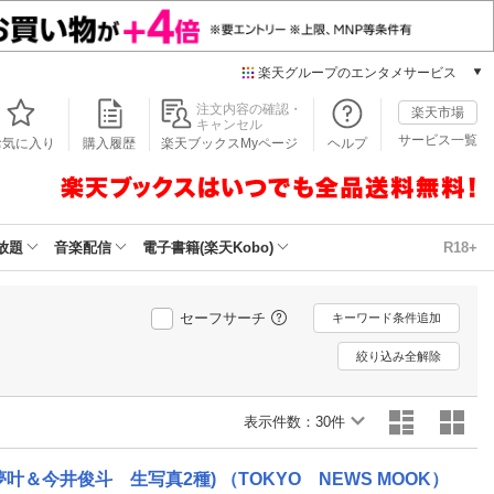
楽天グループのエンタメサービス
本/ゲーム/CD/DVD
注文内容の確認・
楽天市場
キャンセル
楽天ブックス
サービス一覧
お気に入り
購入履歴
楽天ブックスMyページ
ヘルプ
電子書籍
楽天Kobo
雑誌読み放題
楽天マガジン
放題
音楽配信
電子書籍(楽天Kobo)
R18+
音楽配信
楽天ミュージック
動画配信
セーフサーチ
キーワード条件追加
楽天TV
絞り込み全解除
動画配信ガイド
Rakuten PLAY
表示件数：
無料テレビ
30件
Rチャンネル
チケット
安藤夢叶＆今井俊斗 生写真2種) （TOKYO NEWS MOOK）