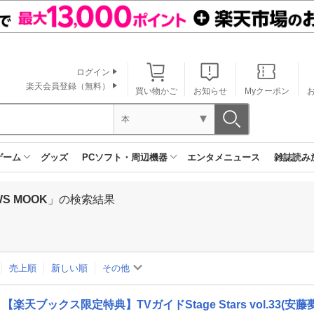
ログイン
楽天会員登録（無料）
買い物かご
お知らせ
Myクーポン
本
ゲーム
グッズ
PCソフト・周辺機器
エンタメニュース
雑誌読み
S MOOK
」の検索結果
売上順
新しい順
その他
【楽天ブックス限定特典】TVガイドStage Stars vol.33(