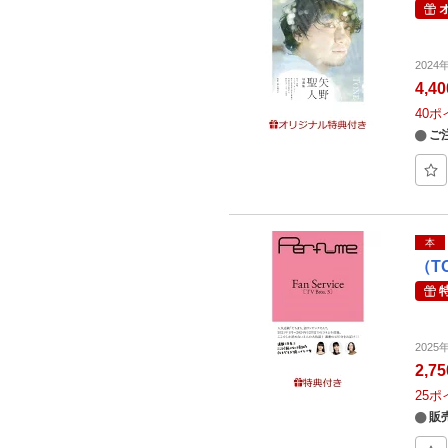
202
4,4
40
ポ
ご
本
（T
202
2,7
25
ポ
販