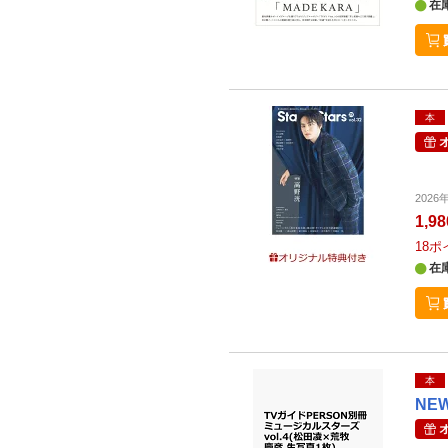
在
本
202
1,9
18
ポ
在
本
NE