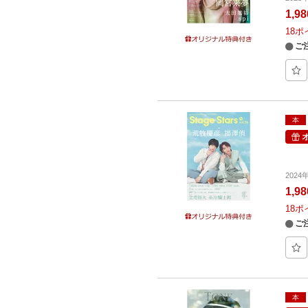
1,9
18
ポ
ご
本
202
1,9
18
ポ
ご
本