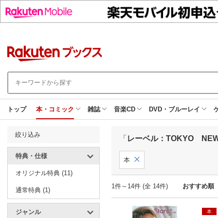
トップ
本・コミック
雑誌
音楽CD
DVD・ブルーレイ
絞り込み
「
レーベル：TOKYO NEW
特典・仕様
本
オリジナル特典 (11)
1件～14件 (全 14件)
おすすめ順
通常特典 (1)
ジャンル
本