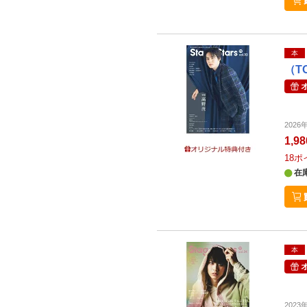
本
（T
202
1,9
18
ポ
在
本
202