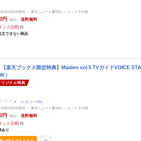
5年02月26日頃発売 ／ 東京ニュース通信社 ／ ムックその他
80円
送料無料
(税込)
イント
1倍
注文できない商品
【楽天ブックス限定特典】Maiden vol.5 TVガイドVOICE 
OK）
オリジナル特典
-
（
レビュー1件
）
4年10月03日頃発売 ／ 東京ニュース通信社 ／ ムックその他
80円
送料無料
(税込)
イント
1倍
庫あり