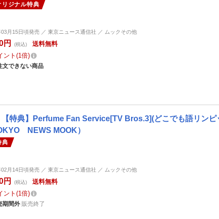
オリジナル特典
4年03月15日頃発売 ／ 東京ニュース通信社 ／ ムックその他
00円
送料無料
(税込)
イント
1倍
注文できない商品
【特典】Perfume Fan Service[TV Bros.3](どこ
OKYO NEWS MOOK）
特典
5年02月14日頃発売 ／ 東京ニュース通信社 ／ ムックその他
50円
送料無料
(税込)
イント
1倍
売期間外
販売終了