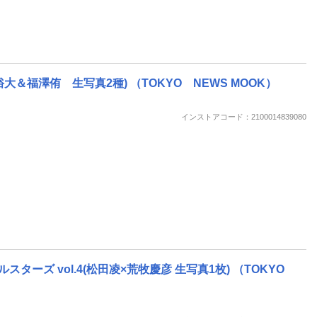
立花裕大＆福澤侑 生写真2種) （TOKYO NEWS MOOK）
インストアコード：2100014839080
ーズ vol.4(松田凌×荒牧慶彦 生写真1枚) （TOKYO