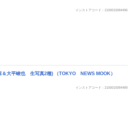
楽天チケット
エンタメニュース
インストアコード：2100015084496
推し楽
北園涼＆大平峻也 生写真2種) （TOKYO NEWS MOOK）
インストアコード：2100015084489