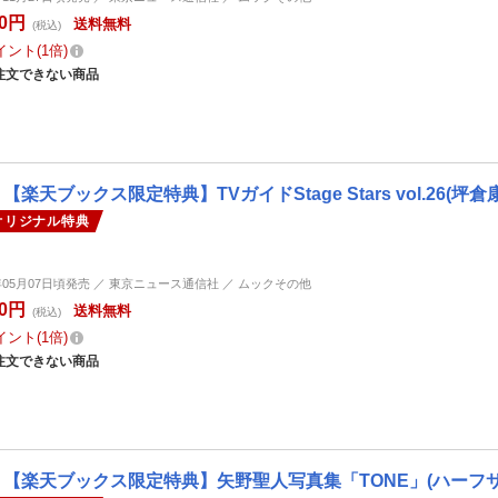
80円
送料無料
(税込)
イント
1倍
注文できない商品
【楽天ブックス限定特典】TVガイドStage Stars vol.26(坪
オリジナル特典
4年05月07日頃発売 ／ 東京ニュース通信社 ／ ムックその他
80円
送料無料
(税込)
イント
1倍
注文できない商品
【楽天ブックス限定特典】矢野聖人写真集「TONE」(ハーフサイズ