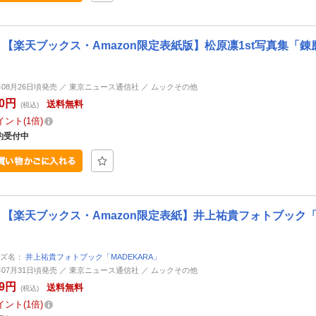
【楽天ブックス・Amazon限定表紙版】松原凛1st写真集「錬磨」
6年08月26日頃発売 ／ 東京ニュース通信社 ／ ムックその他
60円
送料無料
(税込)
イント
1倍
約受付中
【楽天ブックス・Amazon限定表紙】井上祐貴フォトブック「MA
ーズ名：
井上祐貴フォトブック「MADEKARA」
6年07月31日頃発売 ／ 東京ニュース通信社 ／ ムックその他
99円
送料無料
(税込)
イント
1倍