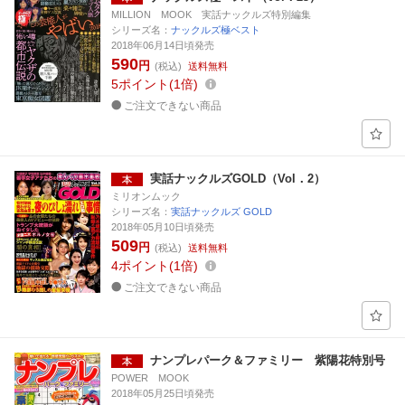
MILLION MOOK 実話ナックルズ特別編集
シリーズ名：
ナックルズ極ベスト
2018年06月14日頃発売
590
円
(税込)
送料無料
5
ポイント
1倍
ご注文できない商品
実話ナックルズGOLD（Vol．2）
ミリオンムック
シリーズ名：
実話ナックルズ GOLD
2018年05月10日頃発売
509
円
(税込)
送料無料
4
ポイント
1倍
ご注文できない商品
ナンプレパーク＆ファミリー 紫陽花特別号
POWER MOOK
2018年05月25日頃発売