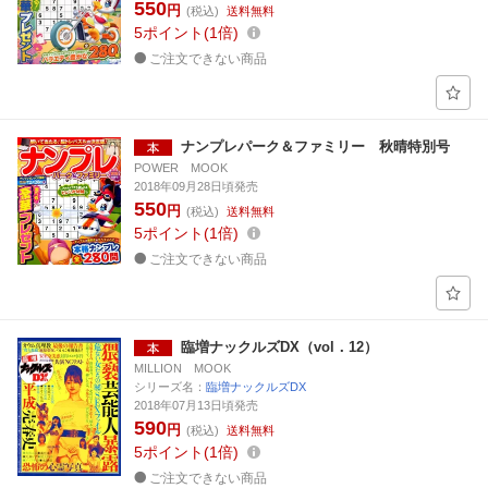
550
円
(税込)
送料無料
5
ポイント
1倍
ご注文できない商品
ナンプレパーク＆ファミリー 秋晴特別号
POWER MOOK
2018年09月28日頃発売
550
円
(税込)
送料無料
5
ポイント
1倍
ご注文できない商品
臨増ナックルズDX（vol．12）
MILLION MOOK
シリーズ名：
臨増ナックルズDX
2018年07月13日頃発売
590
円
(税込)
送料無料
5
ポイント
1倍
ご注文できない商品