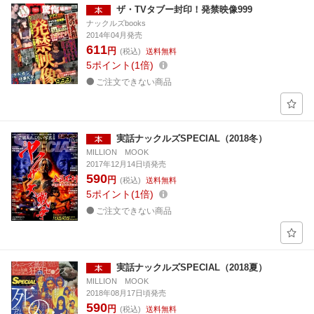
ザ・TVタブー封印！発禁映像999
ナックルズbooks
2014年04月発売
611
円
(税込)
送料無料
5
ポイント
1倍
ご注文できない商品
実話ナックルズSPECIAL（2018冬）
MILLION MOOK
2017年12月14日頃発売
590
円
(税込)
送料無料
5
ポイント
1倍
ご注文できない商品
実話ナックルズSPECIAL（2018夏）
MILLION MOOK
2018年08月17日頃発売
590
円
(税込)
送料無料