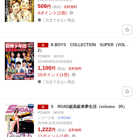
509
円
(税込)
送料無料
4
ポイント
1倍
ご注文できない商品
K-BOYS COLLECTION SUPER（VOL．
2）
POWER MOOK
2018年08月22日頃発売
1,100
円
(税込)
送料無料
10
ポイント
1倍
ご注文できない商品
S ROAD超高級車夢生活（volume 05）
POWER MOOK
シリーズ名：
S ROAD
2018年10月24日頃発売
1,222
円
(税込)
送料無料
11
ポイント
1倍