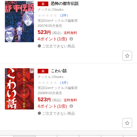
恐怖の都市伝説
ナックルズbooks
（2件）
実話Gonナックルズ編集部
2007年05月発売
523
円
(税込)
送料無料
4
ポイント
1倍
ご注文できない商品
こわい話
ナックルズbooks
（1件）
実話Gonナックルズ編集部
2008年03月発売
523
円
(税込)
送料無料
4
ポイント
1倍
ご注文できない商品