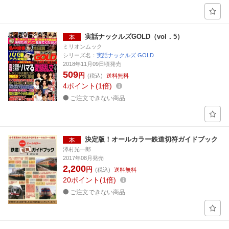
実話ナックルズGOLD（vol．5）
ミリオンムック
シリーズ名：
実話ナックルズ GOLD
2018年11月09日頃発売
509
円
(税込)
送料無料
4
ポイント
1倍
ご注文できない商品
決定版！オールカラー鉄道切符ガイドブック
澤村光一郎
2017年08月発売
2,200
円
(税込)
送料無料
20
ポイント
1倍
ご注文できない商品