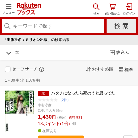
メニュー
「
出版社名：ミリオン出版
」の検索結果
本
絞込み
セーフサーチ
おすすめ順
標準
1～30件 (全 1,076件)
ハタチになったら死のうと思ってた
（2件）
中村淳彦
2018年08月発売
1,430
円
(税込)
送料無料
13
ポイント
1倍
在庫あり