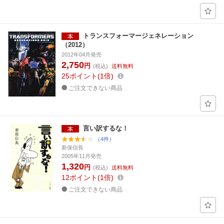
トランスフォーマージェネレーション
（2012）
2012年04月発売
2,750
円
(税込)
送料無料
25
ポイント
1倍
ご注文できない商品
言い訳するな！
（4件）
新保信長
2005年11月発売
1,320
円
(税込)
送料無料
12
ポイント
1倍
ご注文できない商品