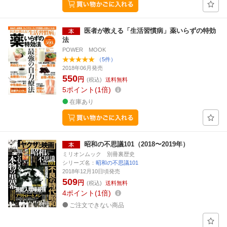
医者が教える「生活習慣病」薬いらずの特効
法
POWER MOOK
（5件）
2018年06月発売
550
円
(税込)
送料無料
5
ポイント
1倍
在庫あり
昭和の不思議101（2018〜2019年）
ミリオンムック 別冊裏歴史
シリーズ名：
昭和の不思議101
2018年12月10日頃発売
509
円
(税込)
送料無料
4
ポイント
1倍
ご注文できない商品