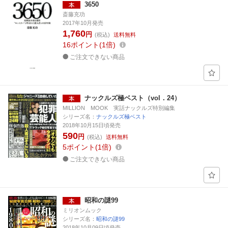
3650
斎藤充功
2017年10月発売
1,760
円
(税込)
送料無料
16
ポイント
1倍
ご注文できない商品
ナックルズ極ベスト（vol．24）
MILLION MOOK 実話ナックルズ特別編集
シリーズ名：
ナックルズ極ベスト
2018年10月15日頃発売
590
円
(税込)
送料無料
5
ポイント
1倍
ご注文できない商品
昭和の謎99
ミリオンムック
シリーズ名：
昭和の謎99
2018年10月09日頃発売