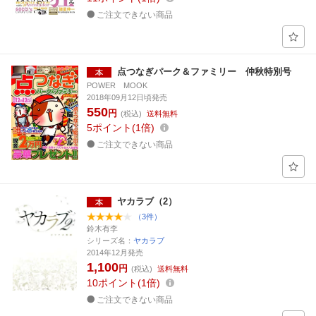
ご注文できない商品
点つなぎパーク＆ファミリー 仲秋特別号
POWER MOOK
2018年09月12日頃発売
550
円
(税込)
送料無料
5
ポイント
1倍
ご注文できない商品
ヤカラブ（2）
（3件）
鈴木有李
シリーズ名：
ヤカラブ
2014年12月発売
1,100
円
(税込)
送料無料
10
ポイント
1倍
ご注文できない商品