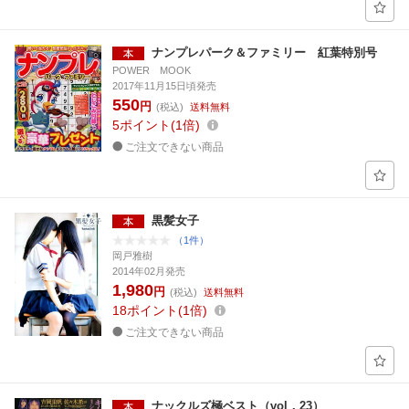
ナンプレパーク＆ファミリー 紅葉特別号
POWER MOOK
2017年11月15日頃発売
550
円
(税込)
送料無料
5
ポイント
1倍
ご注文できない商品
黒髪女子
（1件）
岡戸雅樹
2014年02月発売
1,980
円
(税込)
送料無料
18
ポイント
1倍
ご注文できない商品
ナックルズ極ベスト（vol．23）