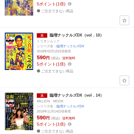
5
ポイント
1倍
ご注文できない商品
臨増ナックルズDX（vol．10）
ミリオンムック
シリーズ名：
臨増ナックルズDX
2018年03月15日頃発売
590
円
(税込)
送料無料
5
ポイント
1倍
ご注文できない商品
臨増ナックルズDX（vol．14）
MILLION MOOK
シリーズ名：
臨増ナックルズDX
2018年11月14日頃発売
590
円
(税込)
送料無料
5
ポイント
1倍
ご注文できない商品