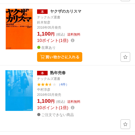
ヤクザのカリスマ
ナックルズ選書
鈴木智彦
2016年05月発売
1,100
円
(税込)
送料無料
10
ポイント
1倍
在庫あり
熟年売春
ナックルズ選書
（4件）
中村淳彦
2016年03月発売
1,100
円
(税込)
送料無料
10
ポイント
1倍
ご注文できない商品