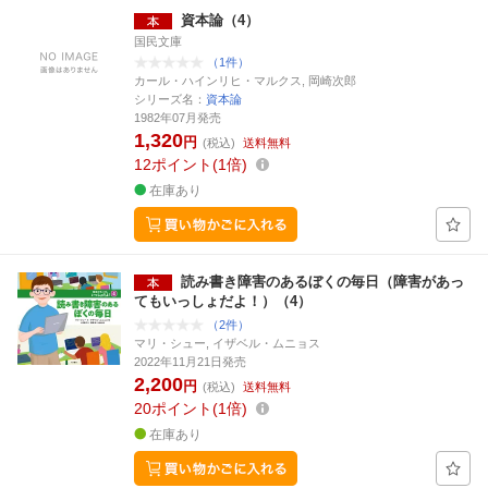
資本論（4）
国民文庫
（1件）
カール・ハインリヒ・マルクス, 岡崎次郎
シリーズ名：
資本論
1982年07月発売
1,320
円
(税込)
送料無料
12
ポイント
1倍
在庫あり
読み書き障害のあるぼくの毎日（障害があっ
てもいっしょだよ！）（4）
（2件）
マリ・シュー, イザベル・ムニョス
2022年11月21日発売
2,200
円
(税込)
送料無料
20
ポイント
1倍
在庫あり