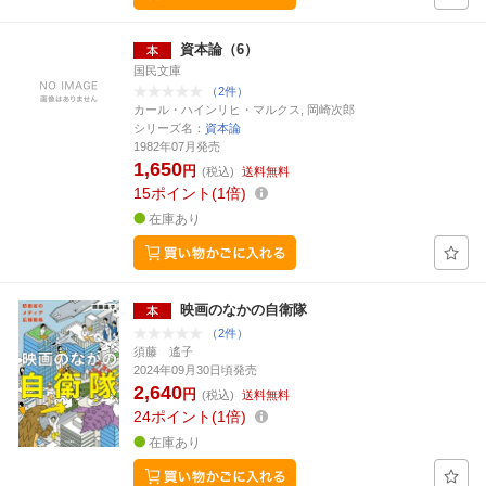
資本論（6）
国民文庫
（2件）
カール・ハインリヒ・マルクス, 岡崎次郎
シリーズ名：
資本論
1982年07月発売
1,650
円
(税込)
送料無料
15
ポイント
1倍
在庫あり
映画のなかの自衛隊
（2件）
須藤 遙子
2024年09月30日頃発売
2,640
円
(税込)
送料無料
24
ポイント
1倍
在庫あり