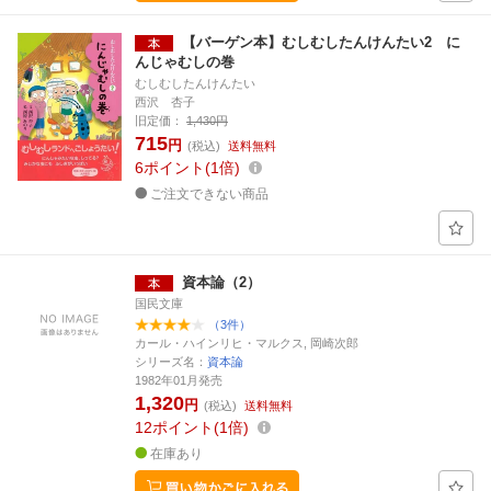
【バーゲン本】むしむしたんけんたい2 に
んじゃむしの巻
むしむしたんけんたい
西沢 杏子
旧定価：
1,430円
715
円
(税込)
送料無料
6
ポイント
1倍
ご注文できない商品
資本論（2）
国民文庫
（3件）
カール・ハインリヒ・マルクス, 岡崎次郎
シリーズ名：
資本論
1982年01月発売
1,320
円
(税込)
送料無料
12
ポイント
1倍
在庫あり