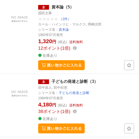
資本論（5）
国民文庫
（2件）
カール・ハインリヒ・マルクス, 岡崎次郎
シリーズ名：
資本論
1982年07月発売
1,320
円
(税込)
送料無料
12
ポイント
1倍
在庫あり
子どもの発達と診断（3）
田中昌人, 田中杉恵
シリーズ名：
子どもの発達と診断
1984年07月発売
4,180
円
(税込)
送料無料
38
ポイント
1倍
在庫あり