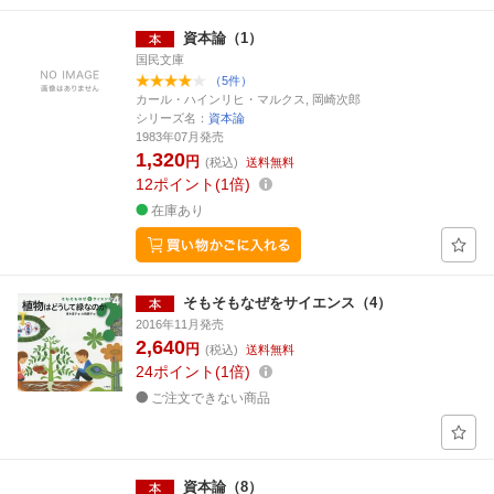
資本論（1）
国民文庫
（5件）
カール・ハインリヒ・マルクス, 岡崎次郎
シリーズ名：
資本論
1983年07月発売
1,320
円
(税込)
送料無料
12
ポイント
1倍
在庫あり
そもそもなぜをサイエンス（4）
2016年11月発売
2,640
円
(税込)
送料無料
24
ポイント
1倍
ご注文できない商品
資本論（8）