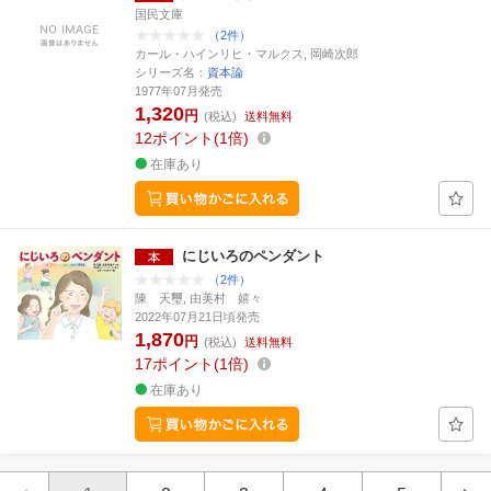
国民文庫
（2件）
カール・ハインリヒ・マルクス, 岡崎次郎
シリーズ名：
資本論
1977年07月発売
1,320
円
(税込)
送料無料
12
ポイント
1倍
在庫あり
にじいろのペンダント
（2件）
陳 天璽, 由美村 嬉々
2022年07月21日頃発売
1,870
円
(税込)
送料無料
17
ポイント
1倍
在庫あり