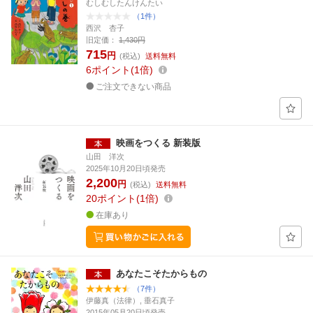
むしむしたんけんたい
（1件）
西沢 杏子
旧定価：
1,430円
715
円
(税込)
送料無料
6
ポイント
1倍
ご注文できない商品
映画をつくる 新装版
山田 洋次
2025年10月20日頃発売
2,200
円
(税込)
送料無料
20
ポイント
1倍
在庫あり
あなたこそたからもの
（7件）
伊藤真（法律）, 垂石真子
2015年05月20日頃発売