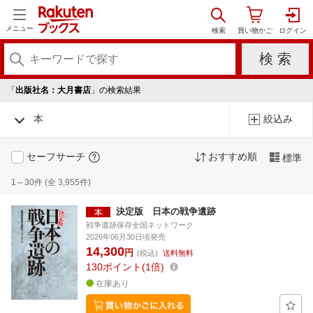
メニュー
「
出版社名：大月書店
」の検索結果
本
絞込み
セーフサーチ
おすすめ順
標準
1～30件 (全 3,955件)
決定版 日本の戦争遺跡
戦争遺跡保存全国ネットワーク
2026年06月30日頃発売
14,300
円
(税込)
送料無料
130
ポイント
1倍
在庫あり