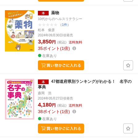
薬物
10代からのヘルスリテラシー
（1件）
松本 俊彦
2024年09月30日頃発売
3,850
円
(税込)
送料無料
35
ポイント
1倍
在庫あり
47都道府県別ランキングがわかる！ 名字の
事典
森岡 浩
2024年05月27日頃発売
4,180
円
(税込)
送料無料
38
ポイント
1倍
在庫あり