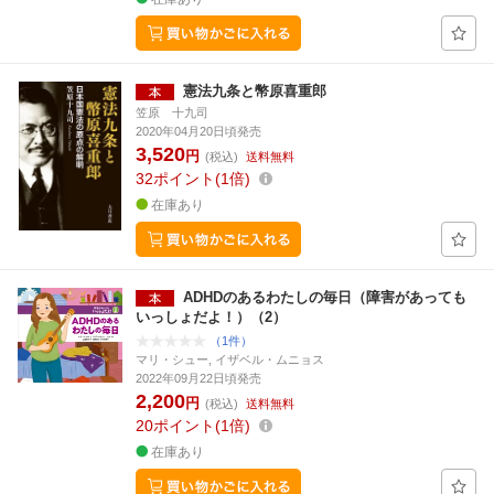
憲法九条と幣原喜重郎
笠原 十九司
2020年04月20日頃発売
3,520
円
(税込)
送料無料
32
ポイント
1倍
在庫あり
ADHDのあるわたしの毎日（障害があっても
いっしょだよ！）（2）
（1件）
マリ・シュー, イザベル・ムニョス
2022年09月22日頃発売
2,200
円
(税込)
送料無料
20
ポイント
1倍
在庫あり