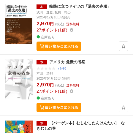
岐路に立つドイツの「過去の克服」
浅田 進史, 板橋 拓己
2025年12月18日頃発売
2,970
円
(税込)
送料無料
27
ポイント
1倍
在庫あり
アメリカ 危機の省察
（1件）
本田 浩邦
2025年04月15日頃発売
2,970
円
(税込)
送料無料
27
ポイント
1倍
在庫あり
【バーゲン本】むしむしたんけんたい1 な
きむしの巻