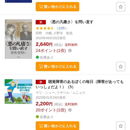
〈悪の凡庸さ〉を問い直す
（12件）
田野 大輔, 小野寺 拓也
2023年09月25日発売
2,640
円
(税込)
送料無料
24
ポイント
1倍
在庫あり
聴覚障害のあるぼくの毎日（障害があっても
いっしょだよ！）（5）
マリ・シュー, イザベル・ムニョス
2023年01月19日発売
2,200
円
(税込)
送料無料
20
ポイント
1倍
在庫あり