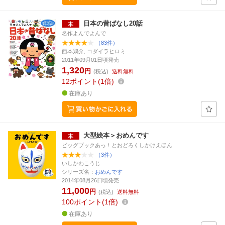
日本の昔ばなし20話
名作よんでよんで
（83件）
西本鶏介, コダイラヒロミ
2011年09月01日頃発売
1,320
円
(税込)
送料無料
12
ポイント
1倍
在庫あり
大型絵本＞おめんです
ビッグブックあっ！とおどろくしかけえほん
（3件）
いしかわこうじ
シリーズ名：
おめんです
2014年08月26日頃発売
11,000
円
(税込)
送料無料
100
ポイント
1倍
在庫あり