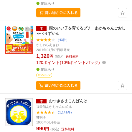
在庫あり
頭のいい子を育てるプチ あかちゃんごおし
ゃべりずかん
（43件）
かしわらあきお
2017年04月07日頃発売
1,320
円
(税込)
送料無料
120
ポイント
10%ポイントバック
在庫あり
おつきさまこんばんは
福音館あかちゃんの絵本
（1,141件）
林明子
1986年06月発売
990
円
(税込)
送料無料