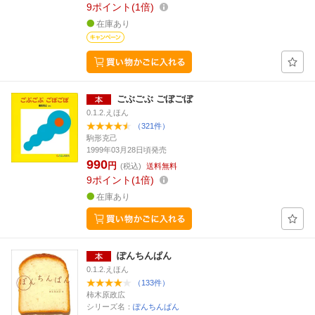
9
ポイント
1倍
在庫あり
ごぶごぶ ごぼごぼ
0.1.2.えほん
（321件）
駒形克己
1999年03月28日頃発売
990
円
(税込)
送料無料
9
ポイント
1倍
在庫あり
ぽんちんぱん
0.1.2.えほん
（133件）
柿木原政広
シリーズ名：
ぽんちんぱん