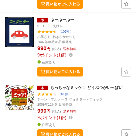
ぶーぶーぶー
0．1．2．えほん
（107件）
小風さち, わきさかかつじ
2007年04月06日頃発売
990
円
(税込)
送料無料
9
ポイント
1倍
在庫あり
ちっちゃなミッケ！ どうぶつがいっぱい
（61件）
ジーン・マルゾーロ, ウォルター・ウィック
2009年12月04日頃発売
990
円
(税込)
送料無料
9
ポイント
1倍
在庫あり