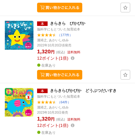
きらきら ぴかぴか
脳科学にもとづいた知育絵本
（177件）
瀧靖之, あかいしゆみ
2022年10月20日頃発売
1,320
円
(税込)
送料無料
12
ポイント
1倍
在庫あり
きらきらぴかぴか どうぶつだいすき
脳科学にもとづいた知育絵本
（64件）
瀧靖之, あかいしゆみ
2023年10月20日発売
1,320
円
(税込)
送料無料
12
ポイント
1倍
在庫あり