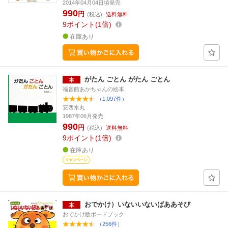
2014年04月04日頃発売
990
円
(税込)
送料無料
9
ポイント
1倍
在庫あり
がたん ごとん がたん ごとん
福音館あかちゃんの絵本
（1,097件）
安西水丸
1987年06月発売
990
円
(税込)
送料無料
9
ポイント
1倍
在庫あり
おでかけ）いないいないばああそび
おでかけ版ボードブック
（256件）