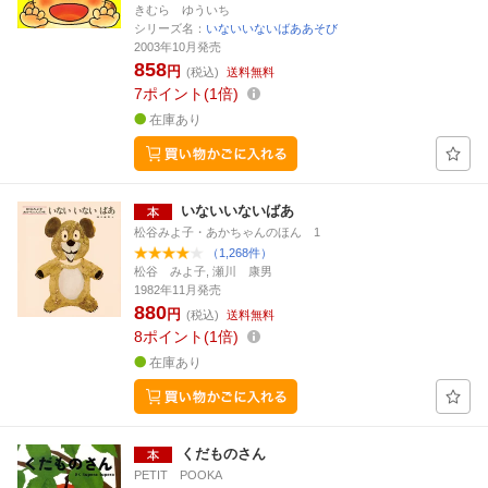
きむら ゆういち
シリーズ名：
いないいないばああそび
2003年10月発売
858
円
(税込)
送料無料
7
ポイント
1倍
在庫あり
いないいないばあ
松谷みよ子・あかちゃんのほん 1
（1,268件）
松谷 みよ子, 瀬川 康男
1982年11月発売
880
円
(税込)
送料無料
8
ポイント
1倍
在庫あり
くだものさん
PETIT POOKA