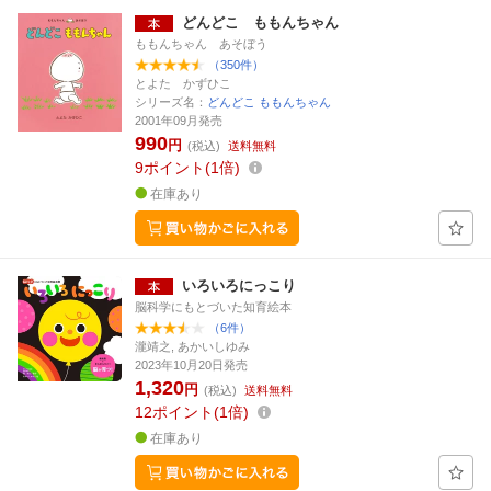
どんどこ ももんちゃん
ももんちゃん あそぼう
（350件）
とよた かずひこ
シリーズ名：
どんどこ ももんちゃん
2001年09月発売
990
円
(税込)
送料無料
9
ポイント
1倍
在庫あり
いろいろにっこり
脳科学にもとづいた知育絵本
（6件）
瀧靖之, あかいしゆみ
2023年10月20日発売
1,320
円
(税込)
送料無料
12
ポイント
1倍
在庫あり