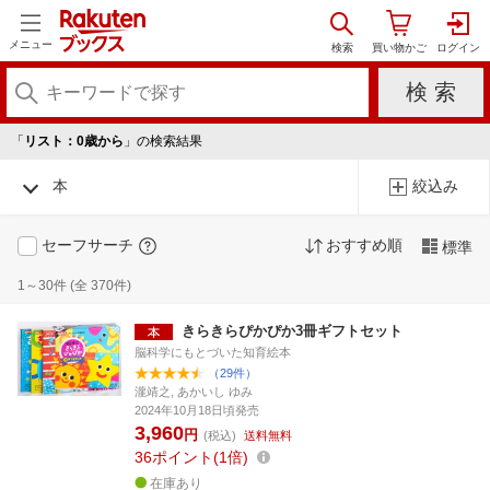
メニュー
「
リスト：0歳から
」の検索結果
本
絞込み
セーフサーチ
おすすめ順
標準
1～30件 (全 370件)
きらきらぴかぴか3冊ギフトセット
脳科学にもとづいた知育絵本
（29件）
瀧靖之, あかいし ゆみ
2024年10月18日頃発売
3,960
円
(税込)
送料無料
36
ポイント
1倍
在庫あり