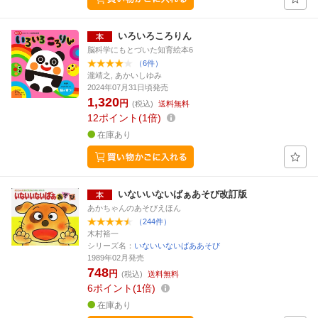
いろいろころりん
脳科学にもとづいた知育絵本6
（6件）
瀧靖之, あかいしゆみ
2024年07月31日頃発売
1,320
円
(税込)
送料無料
12
ポイント
1倍
在庫あり
いないいないばぁあそび改訂版
あかちゃんのあそびえほん
（244件）
木村裕一
シリーズ名：
いないいないばああそび
1989年02月発売
748
円
(税込)
送料無料
6
ポイント
1倍
在庫あり