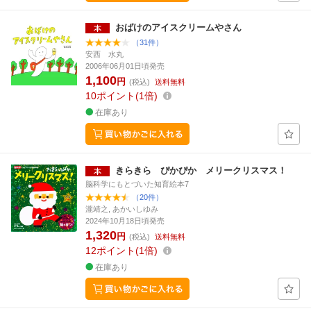
おばけのアイスクリームやさん
（31件）
安西 水丸
2006年06月01日頃発売
1,100
円
(税込)
送料無料
10
ポイント
1倍
在庫あり
きらきら ぴかぴか メリークリスマス！
脳科学にもとづいた知育絵本7
（20件）
瀧靖之, あかいしゆみ
2024年10月18日頃発売
1,320
円
(税込)
送料無料
12
ポイント
1倍
在庫あり