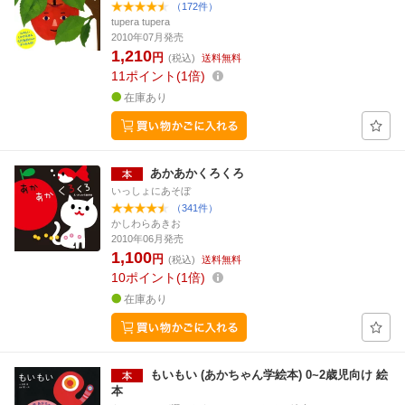
（172件）
tupera tupera
2010年07月発売
1,210
円
(税込)
送料無料
11
ポイント
1倍
在庫あり
あかあかくろくろ
いっしょにあそぼ
（341件）
かしわらあきお
2010年06月発売
1,100
円
(税込)
送料無料
10
ポイント
1倍
在庫あり
もいもい (あかちゃん学絵本) 0~2歳児向け 絵
本