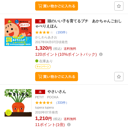
頭のいい子を育てるプチ あかちゃんごおし
ゃべりえほん
（193件）
かしわらあきお
2017年04月07日頃発売
1,320
円
(税込)
送料無料
120
ポイント
10%ポイントバック
在庫あり
やさいさん
PETIT POOKA
（333件）
tupera tupera
2010年07月発売
1,210
円
(税込)
送料無料
11
ポイント
1倍