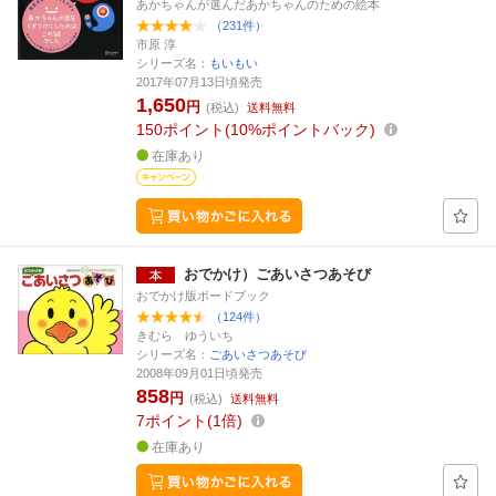
あかちゃんが選んだあかちゃんのための絵本
（231件）
市原 淳
シリーズ名：
もいもい
2017年07月13日頃発売
1,650
円
(税込)
送料無料
150
ポイント
10%ポイントバック
在庫あり
おでかけ）ごあいさつあそび
おでかけ版ボードブック
（124件）
きむら ゆういち
シリーズ名：
ごあいさつあそび
2008年09月01日頃発売
858
円
(税込)
送料無料
7
ポイント
1倍
在庫あり