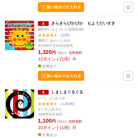
きらきらぴかぴか もようだいすき
脳科学にもとづいた知育絵本5
（27件）
瀧靖之, あかいしゆみ
2024年07月31日頃発売
1,320
円
(税込)
送料無料
12
ポイント
1倍
在庫あり
しましまぐるぐる
いっしょにあそぼ
（1,201件）
かしわらあきお
2009年04月発売
1,100
円
(税込)
送料無料
10
ポイント
1倍
在庫あり