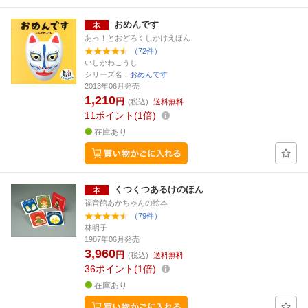
おめんです
あっ！とおどろくしかけえほん
（72件）
いしかわこうじ
シリーズ名：
おめんです
2013年06月発売
1,210
円
(税込)
送料無料
11
ポイント
1倍
在庫あり
くつくつあるけのほん
福音館あかちゃんの絵本
（79件）
林明子
1987年06月発売
3,960
円
(税込)
送料無料
36
ポイント
1倍
在庫あり