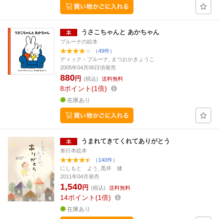
うさこちゃんと あかちゃん
ブルーナの絵本
（49件）
ディック・ブルーナ, まつおかきょうこ
2005年04月06日頃発売
880
円
(税込)
送料無料
8
ポイント
1倍
在庫あり
うまれてきてくれてありがとう
単行本絵本
（140件）
にしもと よう, 黒井 健
2011年04月発売
1,540
円
(税込)
送料無料
14
ポイント
1倍
在庫あり