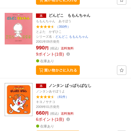
どんどこ ももんちゃん
ももんちゃん あそぼう
（350件）
とよた かずひこ
シリーズ名：
どんどこ ももんちゃん
2001年09月発売
990
円
(税込)
送料無料
9
ポイント
1倍
在庫あり
ノンタン ぱっぱらぱなし
ノンタンあそぼうよ
（81件）
キヨノサチコ
2009年01月発売
660
円
(税込)
送料無料
6
ポイント
1倍
在庫あり