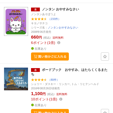
ノンタン おやすみなさい
ノンタンあそぼうよ
（233件）
キヨノサチコ
シリーズ名：
ノンタンおやすみなさい
2008年06月発売
660
円
(税込)
送料無料
6
ポイント
1倍
在庫あり
ボードブック おやすみ、はたらくくるまた
ち
（80件）
シェリー・ダスキー・リンカー, トム・リヒテンヘルド
2016年08月26日頃発売
1,100
円
(税込)
送料無料
10
ポイント
1倍
在庫あり