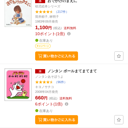
おでかけのまえに
幼児絵本シリーズ
（217件）
筒井頼子, 林明子
1983年09月発売
1,100
円
(税込)
送料無料
10
ポイント
1倍
在庫あり
ノンタン ボールまてまてまて
ノンタンあそぼうよ
（96件）
キヨノサチコ
2008年04月発売
660
円
(税込)
送料無料
6
ポイント
1倍
在庫あり