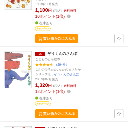
1983年11月発売
1,100
円
(税込)
送料無料
10
ポイント
1倍
在庫あり
ぞうくんのさんぽ
こどものとも絵本
（294件）
なかのひろたか, なかのまさたか
シリーズ名：
ぞうくんのさんぽ
2007年07月発売
1,320
円
(税込)
送料無料
12
ポイント
1倍
在庫あり