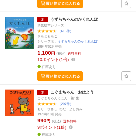
うずらちゃんのかくれんぼ
幼児絵本シリーズ
（615件）
きもとももこ
シリーズ名：
うずらちゃんのかくれんぼ
1994年02月発売
1,100
円
(税込)
送料無料
10
ポイント
1倍
在庫あり
こぐまちゃん おはよう
こぐまちゃんえほん・第1集
（207件）
もり ひさし, わだ よしおみ
1970年10月発売
990
円
(税込)
送料無料
9
ポイント
1倍
在庫あり