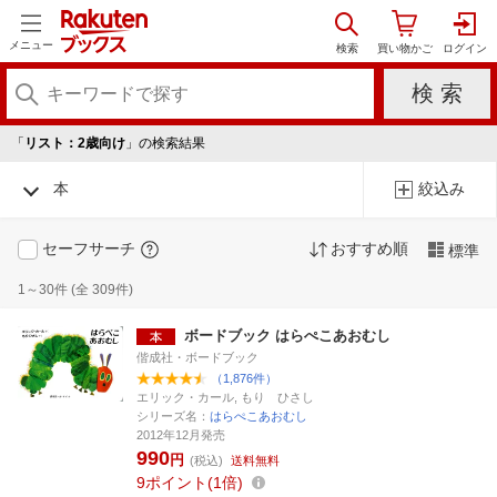
メニュー
「
リスト：2歳向け
」の検索結果
本
絞込み
セーフサーチ
おすすめ順
標準
1～30件 (全 309件)
ボードブック はらぺこあおむし
偕成社・ボードブック
（1,876件）
エリック・カール, もり ひさし
シリーズ名：
はらぺこあおむし
2012年12月発売
990
円
(税込)
送料無料
9
ポイント
1倍