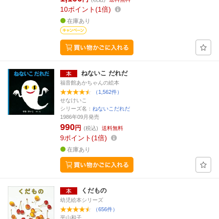
10
ポイント
1倍
在庫あり
ねないこ だれだ
福音館あかちゃんの絵本
（1,562件）
せなけいこ
シリーズ名：
ねないこだれだ
1986年09月発売
990
円
(税込)
送料無料
9
ポイント
1倍
在庫あり
くだもの
幼児絵本シリーズ
（656件）
平山和子