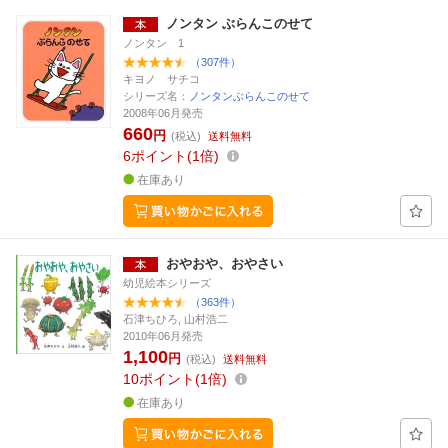
ノンタン ぶらんこのせて
ノンタン 1
（307件）
キヨノ サチコ
シリーズ名：
ノンタンぶらんこのせて
2008年06月発売
660
円
(税込)
送料無料
6
ポイント
1倍
在庫あり
おやおや、おやさい
幼児絵本シリーズ
（363件）
石津ちひろ, 山村浩二
2010年06月発売
1,100
円
(税込)
送料無料
10
ポイント
1倍
在庫あり