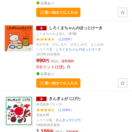
在庫あり
しろくまちゃんのほっとけーき
こぐまちゃんえほん・第3集
（2,223件）
わかやま けん, もり ひさし,わだ よしおみ
シリーズ名：
しろくまちゃんのほっとけーき
1972年10月発売
990
円
(税込)
送料無料
9
ポイント
1倍
在庫あり
きんぎょが にげた
幼児絵本シリーズ
（2,104件）
五味太郎
シリーズ名：
きんぎょがにげた
1982年08月発売
1,100
円
(税込)
送料無料