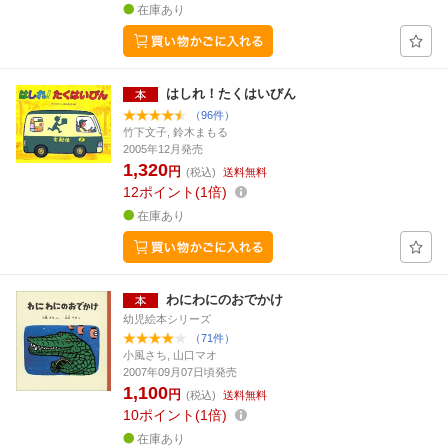
在庫あり
はしれ！たくはいびん
（96件）
竹下文子, 鈴木まもる
2005年12月発売
1,320
円
(税込)
送料無料
12
ポイント
1倍
在庫あり
わにわにのおでかけ
幼児絵本シリーズ
（71件）
小風さち, 山口マオ
2007年09月07日頃発売
1,100
円
(税込)
送料無料
10
ポイント
1倍
在庫あり