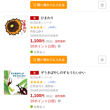
ひまわり
幼児絵本シリーズ
（44件）
和歌山静子
2006年06月02日頃発売
1,100
円
(税込)
送料無料
10
ポイント
1倍
在庫あり
ぞうきばやしのすもうたいかい
幼児絵本シリーズ
（10件）
広野多珂子, 廣野研一
2016年06月03日頃発売
1,100
円
(税込)
送料無料
10
ポイント
1倍
在庫あり