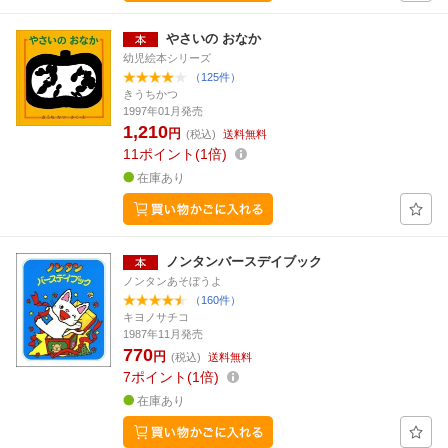
やさいの おなか
幼児絵本シリーズ
（125件）
きうちかつ
1997年01月発売
1,210
円
(税込)
送料無料
11
ポイント
1倍
在庫あり
ノンタンバースデイブック
ノンタンあそぼうよ
（160件）
キヨノサチコ
1987年11月発売
770
円
(税込)
送料無料
7
ポイント
1倍
在庫あり