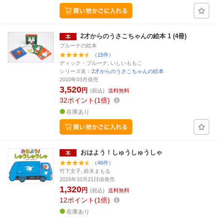
2才からのうさこちゃんの絵本 1 (4冊)
ブルーナの絵本
（15件）
ディック・ブルーナ, いしいももこ
シリーズ名：
2才からのうさこちゃんの絵本
2010年03月発売
3,520
円
(税込)
送料無料
32
ポイント
1倍
在庫あり
おはよう！しゅうしゅうしゃ
（46件）
竹下文子, 鈴木まもる
2015年10月21日頃発売
1,320
円
(税込)
送料無料
12
ポイント
1倍
在庫あり