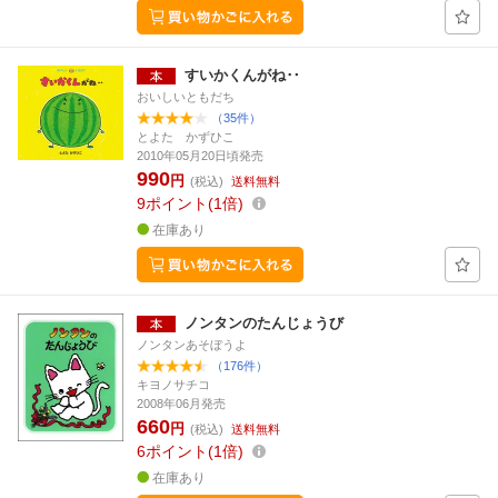
すいかくんがね‥
おいしいともだち
（35件）
とよた かずひこ
2010年05月20日頃発売
990
円
(税込)
送料無料
9
ポイント
1倍
在庫あり
ノンタンのたんじょうび
ノンタンあそぼうよ
（176件）
キヨノサチコ
2008年06月発売
660
円
(税込)
送料無料
6
ポイント
1倍
在庫あり