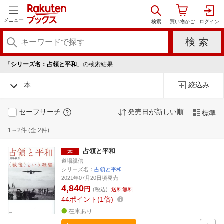
メニュー
「
シリーズ名：占領と平和
」の検索結果
本
絞込み
セーフサーチ
発売日が新しい順
標準
1～2件 (全 2件)
占領と平和
道場親信
シリーズ名：
占領と平和
2021年07月20日頃発売
4,840
円
(税込)
送料無料
44
ポイント
1倍
在庫あり