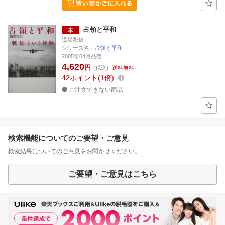
占領と平和
道場親信
シリーズ名：
占領と平和
2005年04月発売
4,620
円
(税込)
送料無料
42
ポイント
1倍
ご注文できない商品
検索機能についてのご要望・ご意見
検索結果についてのご意見をお聞かせください。
ご要望・ご意見はこちら