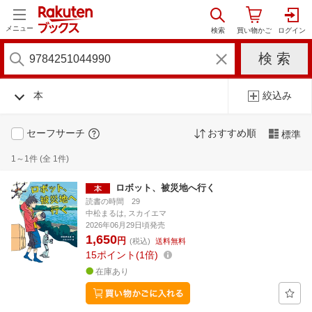
メニュー
本
絞込み
セーフサーチ
おすすめ順
標準
1～1件 (全 1件)
ロボット、被災地へ行く
読書の時間 29
中松まるは, スカイエマ
2026年06月29日頃発売
1,650
円
(税込)
送料無料
15
ポイント
1倍
在庫あり