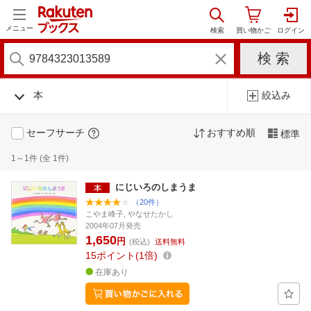
メニュー
本
絞込み
セーフサーチ
おすすめ順
標準
1～1件 (全 1件)
にじいろのしまうま
（20件）
こやま峰子, やなせたかし
2004年07月発売
1,650
円
(税込)
送料無料
15
ポイント
1倍
在庫あり