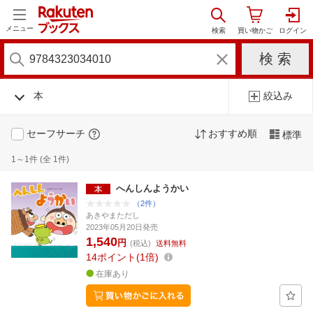
メニュー
本
絞込み
セーフサーチ
おすすめ順
標準
1～1件 (全 1件)
へんしんようかい
（2件）
あきやまただし
2023年05月20日発売
1,540
円
(税込)
送料無料
14
ポイント
1倍
在庫あり