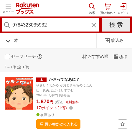
メニュー
本
絞込み
セーフサーチ
おすすめ順
標準
1～1件 (全 1件)
かおってなあに？
やさしくわかる かおときもちのえほん
山口真美, たかはしすすむ
2026年07月02日頃発売
1,870
円
(税込)
送料無料
17
ポイント
1倍
在庫あり