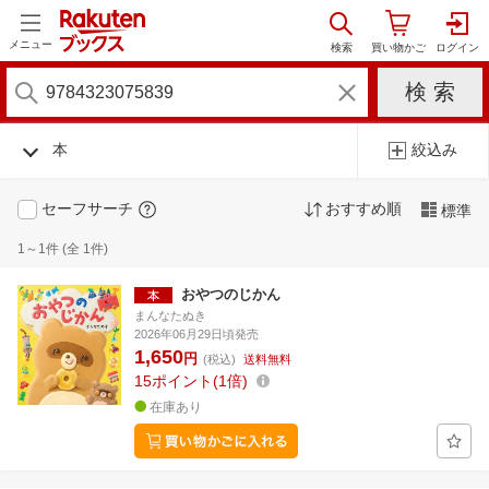
メニュー
本
絞込み
セーフサーチ
おすすめ順
標準
1～1件 (全 1件)
おやつのじかん
まんなたぬき
2026年06月29日頃発売
1,650
円
(税込)
送料無料
15
ポイント
1倍
在庫あり