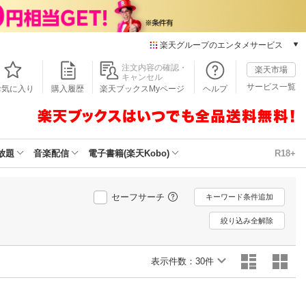
楽天グループのエンタメサービス
本/ゲーム/CD/DVD
注文内容の確認・
楽天市場
キャンセル
楽天ブックス
サービス一覧
お気に入り
購入履歴
楽天ブックスMyページ
ヘルプ
電子書籍
楽天Kobo
雑誌読み放題
楽天マガジン
放題
音楽配信
電子書籍(楽天Kobo)
R18+
音楽配信
楽天ミュージック
動画配信
セーフサーチ
キーワード条件追加
楽天TV
絞り込み全解除
動画配信ガイド
Rakuten PLAY
表示件数：
無料テレビ
30件
Rチャンネル
チケット