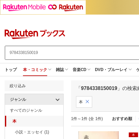
トップ
本・コミック
雑誌
音楽CD
DVD・ブルーレイ
絞り込み
「
9784338150019
」の検索
ジャンル
本
すべてのジャンル
1件～1件 (全 1件)
おすすめ順
本
小説・エッセイ (1)
本