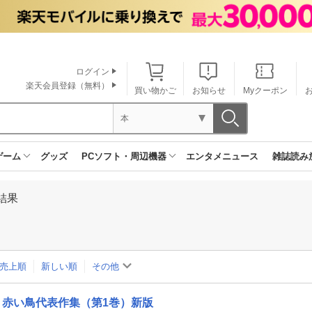
ログイン
楽天会員登録（無料）
買い物かご
お知らせ
Myクーポン
本
ゲーム
グッズ
PCソフト・周辺機器
エンタメニュース
雑誌読み
結果
売上順
新しい順
その他
赤い鳥代表作集（第1巻）新版