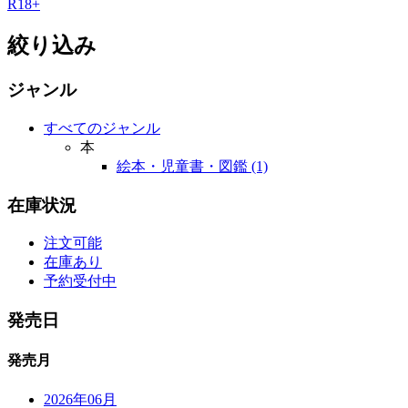
R18+
絞り込み
ジャンル
すべてのジャンル
本
絵本・児童書・図鑑 (1)
在庫状況
注文可能
在庫あり
予約受付中
発売日
発売月
2026年06月