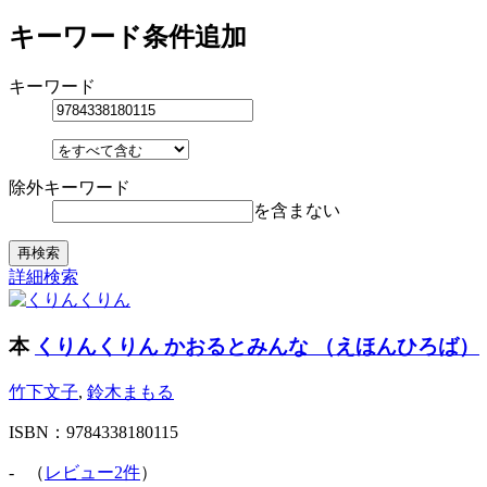
キーワード条件追加
キーワード
除外キーワード
を含まない
再検索
詳細検索
本
くりんくりん かおるとみんな （えほんひろば）
竹下文子
,
鈴木まもる
ISBN：9784338180115
-
（
レビュー2件
）