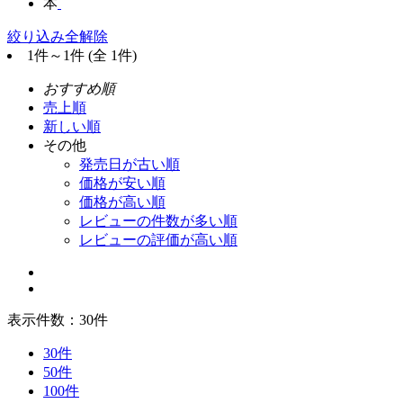
本
絞り込み全解除
1件～1件 (全 1件)
おすすめ順
売上順
新しい順
その他
発売日が古い順
価格が安い順
価格が高い順
レビューの件数が多い順
レビューの評価が高い順
表示件数：
30件
30件
50件
100件