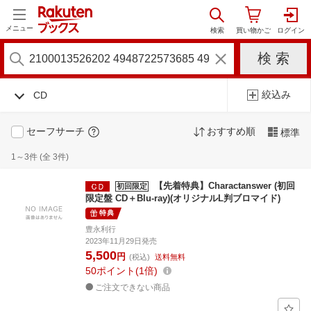
メニュー
絞込み
CD
セーフサーチ
おすすめ順
標準
1～3件 (全 3件)
【先着特典】Charactanswer (初回
初回限定
限定盤 CD＋Blu-ray)(オリジナルL判ブロマイド)
特典
豊永利行
2023年11月29日発売
5,500
円
(税込)
送料無料
50
ポイント
1倍
ご注文できない商品