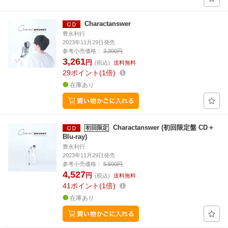
Charactanswer
豊永利行
2023年11月29日発売
参考小売価格：
3,300円
3,261
円
(税込)
送料無料
29
ポイント
1倍
在庫あり
Charactanswer (初回限定盤 CD＋
初回限定
Blu-ray)
豊永利行
2023年11月29日発売
参考小売価格：
5,500円
4,527
円
(税込)
送料無料
41
ポイント
1倍
在庫あり