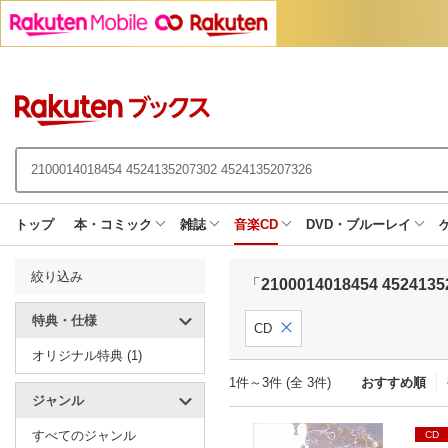
トップ
本・コミック
雑誌
音楽CD
DVD・ブルーレイ
絞り込み
「
2100014018454 4524135
特典・仕様
CD
オリジナル特典 (1)
1件～3件 (全 3件)
おすすめ順
ジャンル
すべてのジャンル
CD