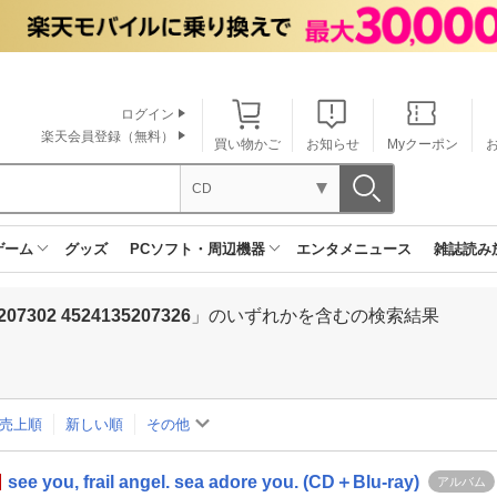
ログイン
楽天会員登録（無料）
買い物かご
お知らせ
Myクーポン
CD
ゲーム
グッズ
PCソフト・周辺機器
エンタメニュース
雑誌読み
207302 4524135207326
」のいずれかを含むの検索結果
売上順
新しい順
その他
see you, frail angel. sea adore you. (CD＋Blu-ray)
アルバム