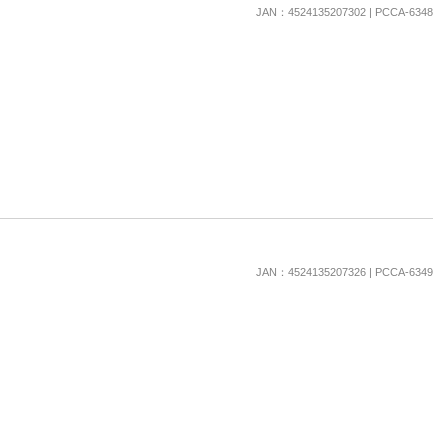
楽天チケット
JAN：4524135207302 | PCCA-6348
エンタメニュース
推し楽
JAN：4524135207326 | PCCA-6349