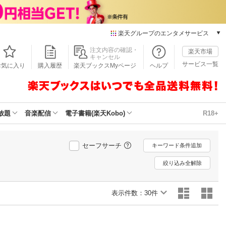
楽天グループのエンタメサービス
本/ゲーム/CD/DVD
注文内容の確認・
楽天市場
キャンセル
楽天ブックス
サービス一覧
お気に入り
購入履歴
楽天ブックスMyページ
ヘルプ
電子書籍
楽天Kobo
雑誌読み放題
楽天マガジン
放題
音楽配信
電子書籍(楽天Kobo)
R18+
音楽配信
楽天ミュージック
動画配信
セーフサーチ
キーワード条件追加
楽天TV
絞り込み全解除
動画配信ガイド
Rakuten PLAY
表示件数：
無料テレビ
30件
Rチャンネル
チケット