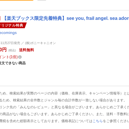
【楽天ブックス限定先着特典】see you, frail angel. sea ado
オリジナル特典
ecomings
4年11月27日発売 ／ (株)ポニーキャニオン
50円
送料無料
(税込)
イント
1倍
注文できない商品
ため、検索結果が実際のページの内容（価格、在庫表示、キャンペーン情報等）と
るため、検索結果の全件数とジャンル毎の合計件数が一致しない場合があります。
リンク先の「みんなのレビュー」と異なる場合がございます。あらかじめご了承く
の商品がない場合もございます。あらかじめご了承ください。また、送料・手数料
費税を含めた総額表示としております。価格表記については
こちら
をご参照くださ