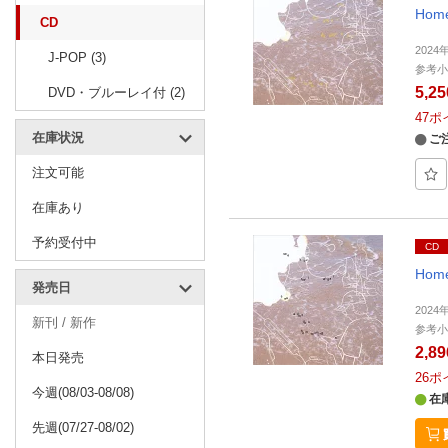
Hom
CD
202
J-POP (3)
参考小
5,2
DVD・ブルーレイ付 (2)
47
ポ
在庫状況
ご
注文可能
在庫あり
予約受付中
CD
Hom
発売日
202
新刊 / 新作
参考小
2,8
本日発売
26
ポ
今週(08/03-08/08)
在
先週(07/27-08/02)