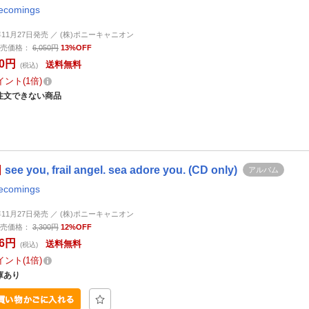
ecomings
4年11月27日発売 ／ (株)ポニーキャニオン
売価格：
6,050円
13%OFF
50円
送料無料
(税込)
イント
1倍
注文できない商品
see you, frail angel. sea adore you. (CD only)
アルバム
ecomings
4年11月27日発売 ／ (株)ポニーキャニオン
売価格：
3,300円
12%OFF
96円
送料無料
(税込)
イント
1倍
庫あり