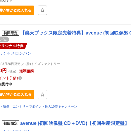
【楽天ブックス限定先着特典】avenue (初回映像盤
初回限定
ルバム
オリジナル特典
しくるメロンパン
6年08月26日発売 ／ (株)トイズファクトリー
00円
送料無料
(税込)
イント
1倍
約受付中
D・映像 エントリーでポイント最大10倍キャンペーン
avenue (初回映像盤 CD＋DVD)【初回生産限定盤】
初回限定