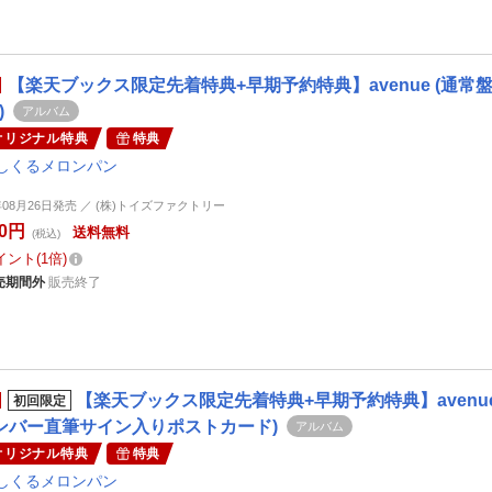
【楽天ブックス限定先着特典+早期予約特典】avenue (通
)
アルバム
オリジナル特典
特典
しくるメロンパン
6年08月26日発売 ／ (株)トイズファクトリー
50円
送料無料
(税込)
イント
1倍
売期間外
販売終了
【楽天ブックス限定先着特典+早期予約特典】avenu
初回限定
ンバー直筆サイン入りポストカード)
アルバム
オリジナル特典
特典
しくるメロンパン