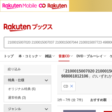
トップ
本・コミック
雑誌
音楽CD
DVD・ブルーレイ
絞り込み
「
2100015007020 2100015
988061812106
」のいずれ
特典・仕様
CD
オリジナル特典 (6)
通常特典 (3)
1件～7件 (全 7件)
おすすめ順
ジャンル