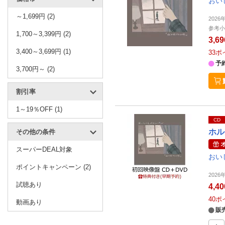
おい
～1,699円 (2)
202
参考小
1,700～3,399円 (2)
3,6
3,400～3,699円 (1)
33
ポ
予
3,700円～ (2)
割引率
1～19％OFF (1)
CD
ホル
その他の条件
スーパーDEAL対象
おい
ポイントキャンペーン (2)
202
試聴あり
4,4
40
ポ
動画あり
販