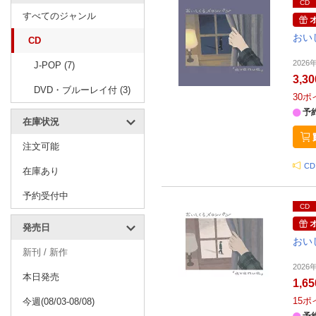
CD
すべてのジャンル
おい
CD
202
J-POP (7)
3,3
DVD・ブルーレイ付 (3)
30
ポ
予
在庫状況
注文可能
C
在庫あり
予約受付中
CD
発売日
おい
新刊 / 新作
202
本日発売
1,6
15
ポ
今週(08/03-08/08)
予