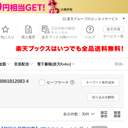
楽天グループのエンタメサービス
本/ゲーム/CD/DVD
注文内容の確認・
楽天市場
キャンセル
楽天ブックス
サービス一覧
お気に入り
購入履歴
楽天ブックスMyページ
ヘルプ
電子書籍
楽天Kobo
雑誌読み放題
楽天マガジン
放題
音楽配信
電子書籍(楽天Kobo)
R18+
音楽配信
楽天ミュージック
8061812083 4
動画配信
セーフサーチ
キーワード条件追加
楽天TV
動画配信ガイド
絞り込み全解除
Rakuten PLAY
無料テレビ
表示件数：
30件
Rチャンネル
チケット