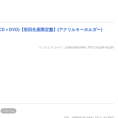
 CD＋DVD)【初回生産限定盤】(アクリルキーホルダー)
インストアコード：2100015007044 | TFCC-81206~81207
アルバム
JAN：4988061812069 | TFCC-81206/7