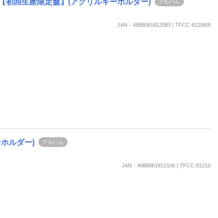
盤)【初回生産限定盤】(アクリルキーホルダー)
楽天チケット
アルバム
エンタメニュース
推し楽
JAN：4988061812083 | TFCC-81208/9
ーホルダー)
アルバム
JAN：4988061812106 | TFCC-81210