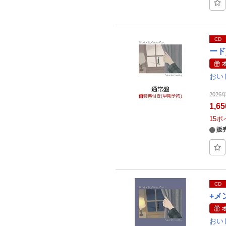
CD
ード
おい
202
1,6
15
ポ
販
CD
+メ
おい