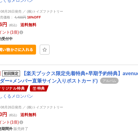
しくるメロンパン
6年08月26日発売 ／ (株)トイズファクトリー
売価格：
4,400円
16%OFF
96円
送料無料
(税込)
イント
1倍
約受付中
【楽天ブックス限定先着特典+早期予約特典】avenue
初回限定
ダー+メンバー直筆サイン入りポストカード)
アルバム
オリジナル特典
特典
しくるメロンパン
6年08月26日発売 ／ (株)トイズファクトリー
00円
送料無料
(税込)
イント
1倍
売期間外
販売終了